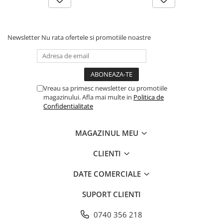
Farfurii
Platouri
Articole din XPS
Newsletter
Nu rata ofertele si promotiile noastre
Caserole
Tavite
Articole pentru Cofetarii si
Gelaterii
Vreau sa primesc newsletter cu promotiile
magazinului. Afla mai multe in
Politica de
Chese
Confidentialitate
Cupe Desert
Cupe Inghetata
MAGAZINUL MEU
Cutii Prajituri
Cutii Prajituri cu Fereastra
CLIENTI
Cutii Tort
DATE COMERCIALE
Discuri Tort
Forme de Copt
SUPORT CLIENTI
Hartie Dantelata
0740 356 218
Monoportii Prajituri