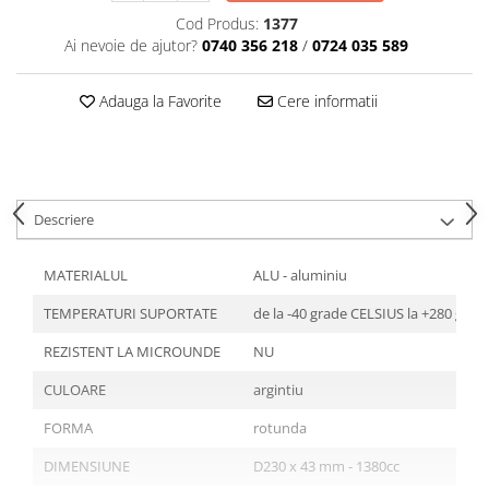
Articole din Plastic PET
Cod Produs:
1377
Caserole
Ai nevoie de ajutor?
0740 356 218
/
0724 035 589
Sosiere
Pahare
Adauga la Favorite
Cere informatii
Articole din Trestie de Zahar
Echipament de Protectie
Saci Menajeri
Descriere
Articole din Carton Alb
Pahare
MATERIALUL
ALU - aluminiu
Tavite
TEMPERATURI SUPORTATE
de la -40 grade CELSIUS la +280 gra
Articole din Carton Kraft Natur
Barcute
REZISTENT LA MICROUNDE
NU
Boluri
CULOARE
argintiu
Caserole
FORMA
rotunda
Pahare
Articole din Carton Kraft Natur +
DIMENSIUNE
D230 x 43 mm - 1380cc
Alb