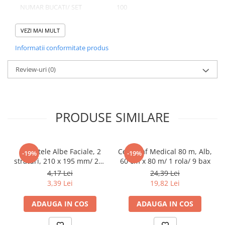
NUMAR BUCATI/ SET
100
Pahare
NUMAR SETURI/ BAX
3
Sandwich
VEZI MAI MULT
Articole din Carton Negru
Informatii conformitate produs
Barcute
Domeniu de utilizare:
Boluri
Review-uri
(0)
Diferite aplicatii reci/ calde in domeniul HoReCa
Caserole
Articole din Plastic PP
Caserole
PRODUSE SIMILARE
Sosiere
Boluri
Articole din Trestie de Zahar Alb
Servetele Albe Faciale, 2
Cearceaf Medical 80 m, Alb,
-19%
-19%
straturi, 210 x 195 mm/ 200
60 cm x 80 m/ 1 rola/ 9 bax
Boluri
set/ 45 bax
4,17 Lei
24,39 Lei
Farfurii
3,39 Lei
19,82 Lei
Articole din Trestie de Zahar Natur
ADAUGA IN COS
ADAUGA IN COS
Boluri
Caserole