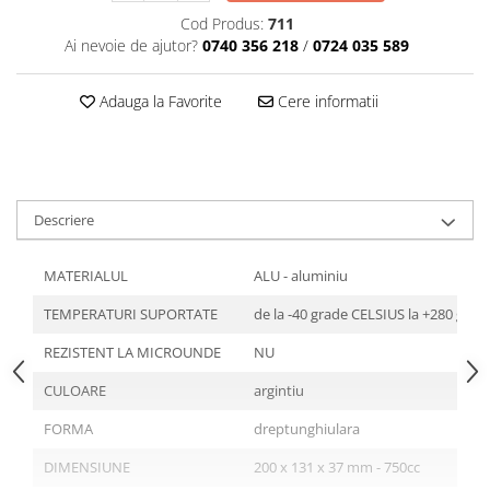
Articole din Plastic PET
Cod Produs:
711
Caserole
Ai nevoie de ajutor?
0740 356 218
/
0724 035 589
Sosiere
Pahare
Adauga la Favorite
Cere informatii
Articole din Trestie de Zahar
Echipament de Protectie
Saci Menajeri
Descriere
Articole din Carton Alb
Pahare
MATERIALUL
ALU - aluminiu
Tavite
TEMPERATURI SUPORTATE
de la -40 grade CELSIUS la +280 gra
Articole din Carton Kraft Natur
Barcute
REZISTENT LA MICROUNDE
NU
Boluri
CULOARE
argintiu
Caserole
FORMA
dreptunghiulara
Pahare
Articole din Carton Kraft Natur +
DIMENSIUNE
200 x 131 x 37 mm - 750cc
Alb