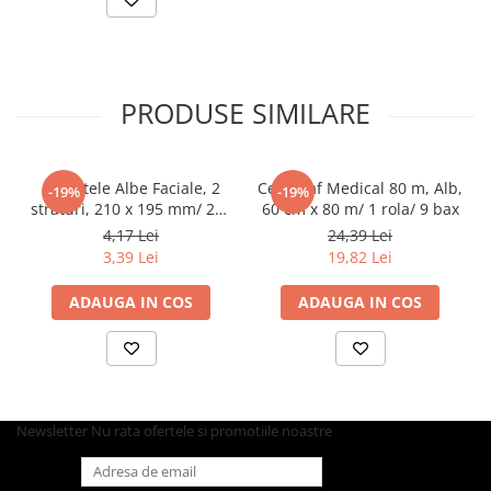
Farfurii
Platouri
Articole din XPS
PRODUSE SIMILARE
Caserole
Tavite
Articole pentru Cofetarii si
Servetele Albe Faciale, 2
Cearceaf Medical 80 m, Alb,
Gelaterii
-19%
-19%
straturi, 210 x 195 mm/ 200
60 cm x 80 m/ 1 rola/ 9 bax
Chese
set/ 45 bax
4,17 Lei
24,39 Lei
Cupe Desert
3,39 Lei
19,82 Lei
Cupe Inghetata
ADAUGA IN COS
ADAUGA IN COS
Cutii Prajituri
Cutii Prajituri cu Fereastra
Cutii Tort
Discuri Tort
Forme de Copt
Newsletter
Nu rata ofertele si promotiile noastre
Hartie Dantelata
Monoportii Prajituri