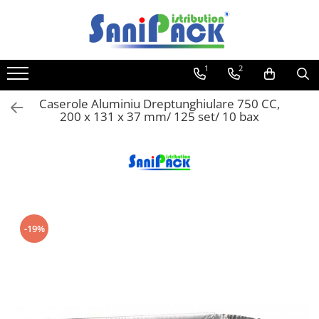
Toate Produsele
1
2
Produse de Curatenie
Sapunuri Lichide
Caserole Aluminiu Dreptunghiulare 750 CC,
200 x 131 x 37 mm/ 125 set/ 10 bax
Detergenti pentru Rufe
Dozare Manuala
Dozare Automata
Detergenti pentru Vase
Spalare Automata
Spalare Manuala
-19%
Detergenti Degresanti
Detergenti Dezincrustanti
Detergenti Pardoseli
Detergenti Dezinfectanti