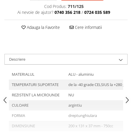
Tavite
Cod Produs:
711/125
Articole Albe
Ai nevoie de ajutor?
0740 356 218
/
0724 035 589
Articole Natur
Articole Natur + Albe
Adauga la Favorite
Cere informatii
Boluri
Articole din Hartie
Consumabile
Catering
Descriere
Servetele
Hartie Copt
MATERIALUL
ALU - aluminiu
Hartie Impachetat
TEMPERATURI SUPORTATE
de la -40 grade CELSIUS la +280 gra
Naproane
Port Tacam
REZISTENT LA MICROUNDE
NU
Pungi Catering
CULOARE
argintiu
Sacose
FORMA
dreptunghiulara
Articole din Lemn
DIMENSIUNE
200 x 131 x 37 mm - 750cc
Accesorii