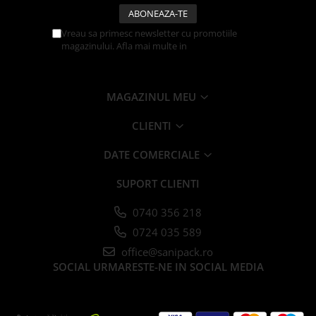
Caserole
Farfurii
Vreau sa primesc newsletter cu promotiile
magazinului. Afla mai multe in
Politica de
Platouri
Confidentialitate
Articole din XPS
Caserole
MAGAZINUL MEU
Tavite
CLIENTI
Articole pentru Cofetarii si
Gelaterii
DATE COMERCIALE
Chese
Cupe Desert
SUPORT CLIENTI
Cupe Inghetata
0740 356 218
Cutii Prajituri
0724 035 589
Cutii Prajituri cu Fereastra
office@sanipack.ro
Cutii Tort
SOCIAL
URMARESTE-NE IN SOCIAL MEDIA
Discuri Tort
Forme de Copt
Hartie Dantelata