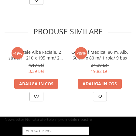
Articole din Carton Kraft Natur +
Alb
Pahare
Sandwich
PRODUSE SIMILARE
Articole din Carton Negru
Barcute
Boluri
Servetele Albe Faciale, 2
Cearceaf Medical 80 m, Alb,
-19%
-19%
straturi, 210 x 195 mm/ 200
60 cm x 80 m/ 1 rola/ 9 bax
Caserole
set/ 45 bax
4,17 Lei
24,39 Lei
Articole din Plastic PP
3,39 Lei
19,82 Lei
Caserole
Sosiere
ADAUGA IN COS
ADAUGA IN COS
Boluri
Articole din Trestie de Zahar Alb
Boluri
Farfurii
Newsletter
Nu rata ofertele si promotiile noastre
Articole din Trestie de Zahar Natur
Boluri