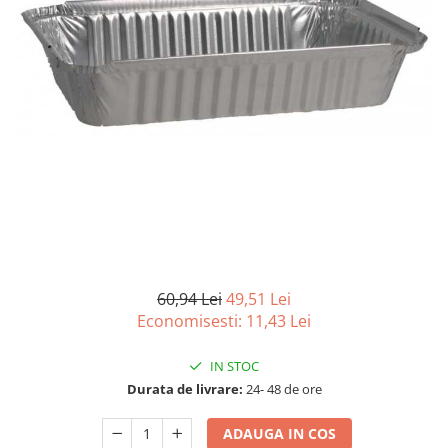
Detergenti Universali
Produse pentru Piscina
Detergenti Ultra-Concentrati
Ambalaje si Consumabile
Articole Biodegradabile
Pahare
Paie
Pungi
Tacamuri
Caserole Bambus
Farfurii
60,94 Lei
49,51 Lei
Articole din Aluminiu
Economisesti:
11,43
Lei
Caserole + Capace
IN STOC
Platouri
Durata de livrare:
24- 48 de ore
Articole din Carton
Pizza
ADAUGA IN COS