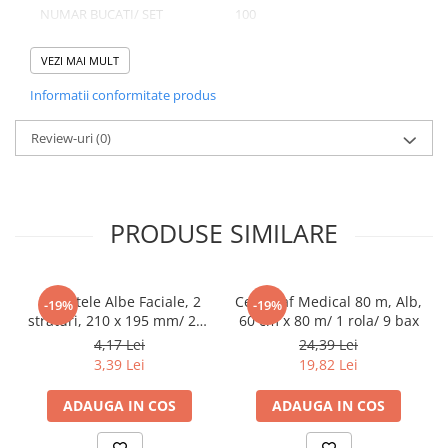
NUMAR BUCATI/ SET
100
Pahare
NUMAR SETURI/ BAX
10
Sandwich
VEZI MAI MULT
Articole din Carton Negru
NUMAR BUCATI/ BAX
1000
Informatii conformitate produs
Barcute
Boluri
Review-uri
(0)
Caserole
Domeniu de utilizare:
Articole din Plastic PP
Diferite aplicatii reci/ calde in domeniul HoReCa
Caserole
PRODUSE SIMILARE
Sosiere
Boluri
Articole din Trestie de Zahar Alb
Servetele Albe Faciale, 2
Cearceaf Medical 80 m, Alb,
-19%
-19%
straturi, 210 x 195 mm/ 200
60 cm x 80 m/ 1 rola/ 9 bax
Boluri
set/ 45 bax
4,17 Lei
24,39 Lei
Farfurii
3,39 Lei
19,82 Lei
Articole din Trestie de Zahar Natur
ADAUGA IN COS
ADAUGA IN COS
Boluri
Caserole