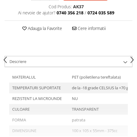
Articole din Plastic PET
Cod Produs:
AK37
Caserole
Ai nevoie de ajutor?
0740 356 218
/
0724 035 589
Sosiere
Pahare
Adauga la Favorite
Cere informatii
Articole din Trestie de Zahar
Echipament de Protectie
Saci Menajeri
Descriere
Articole din Carton Alb
Pahare
MATERIALUL
PET (polietilena tereftalata)
Tavite
TEMPERATURI SUPORTATE
de la -18 grade CELSIUS la +70 grad
Articole din Carton Kraft Natur
Barcute
REZISTENT LA MICROUNDE
NU
Boluri
CULOARE
TRANSPARENT
Caserole
FORMA
patrata
Pahare
Articole din Carton Kraft Natur +
DIMENSIUNE
100 x 105 x 55mm - 375cc
Alb