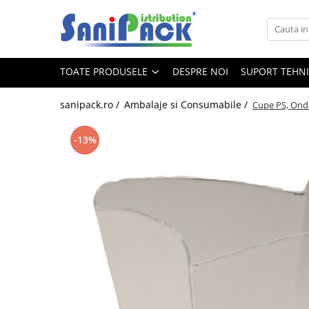
Toate Produsele
TOATE PRODUSELE
DESPRE NOI
SUPORT TEHN
Produse de Curatenie
Sapunuri Lichide
sanipack.ro /
Ambalaje si Consumabile /
Cupe PS, Onda
Detergenti pentru Rufe
Dozare Manuala
-13%
Dozare Automata
Detergenti pentru Vase
Spalare Automata
Spalare Manuala
Detergenti Degresanti
Detergenti Dezincrustanti
Detergenti Pardoseli
Detergenti Dezinfectanti