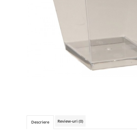
Detergenti Universali
Produse pentru Piscina
Detergenti Ultra-Concentrati
Ambalaje si Consumabile
Articole Biodegradabile
Pahare
Paie
Pungi
Tacamuri
Caserole Bambus
Farfurii
Articole din Aluminiu
Caserole + Capace
Platouri
Articole din Carton
Review-uri
(0)
Descriere
Pizza