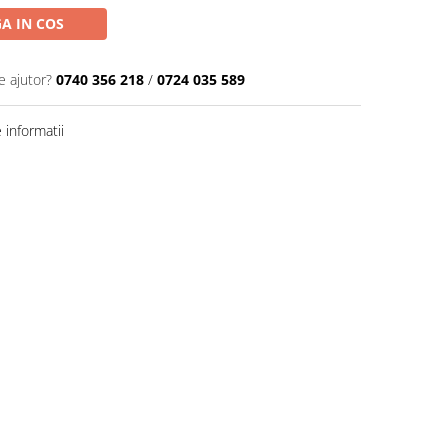
A IN COS
e ajutor?
0740 356 218
/
0724 035 589
informatii