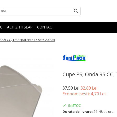
IC
ACHIZITII SEAP
CONTACT
 95 CC, Transparent/ 15 set/ 20 bax
Cupe PS, Onda 95 CC, 
37,59 Lei
32,89 Lei
Economisesti:
4,70
Lei
IN STOC
Durata de livrare:
24- 48 de ore