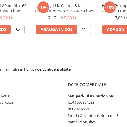
 80 m, Alb, 60
Pungi Uz Casnic 3 Kg,
Hartie Prosop
-19%
-19%
rola/ 9 bax
Transparente/ 305 rola/ 40 bax
230 x 210 mm/
9,82 Lei
7,17 Lei
5,83 Lei
7,09 L
COS
ADAUGA IN COS
ADAUGA I
la mai multe in
Politica de Confidentialitate
DATE COMERCIALE
e Retur
Sanipack Distribution SRL
de Retur
J2011002864233
RO 29297121
L
Strada Orizontului, Numarul 3
Pantelimon, Ilfov