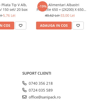
 Pliata Tip V Alb,
Saci Alimentari Albastri
Sosiera cu
-19%
-19%
 150 set/ 20 bax
Protectie 650 + (2X200) X 650
Transparen
mm, 100 set/ 5 bax
ei
5,76 Lei
40,62 Lei
33,00 Lei
8,5
N COS
ADAUGA IN COS
ADAUG
SUPORT CLIENTI
0740 356 218
0724 035 589
office@sanipack.ro