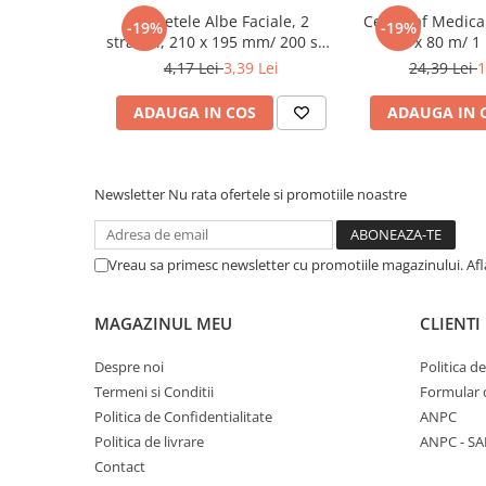
Tacamuri
Servetele Albe Faciale, 2
Cearceaf Medical
-19%
-19%
Articole din Plastic PET
straturi, 210 x 195 mm/ 200 set/
cm x 80 m/ 1 
45 bax
4,17 Lei
3,39 Lei
24,39 Lei
1
Caserole
Sosiere
ADAUGA IN COS
ADAUGA IN 
Pahare
Articole din Trestie de Zahar
Echipament de Protectie
Newsletter
Nu rata ofertele si promotiile noastre
Saci Menajeri
Articole din Carton Alb
Vreau sa primesc newsletter cu promotiile magazinului. Af
Pahare
Tavite
MAGAZINUL MEU
CLIENTI
Articole din Carton Kraft Natur
Despre noi
Politica d
Barcute
Termeni si Conditii
Formular 
Boluri
Politica de Confidentialitate
ANPC
Caserole
Politica de livrare
ANPC - SA
Pahare
Contact