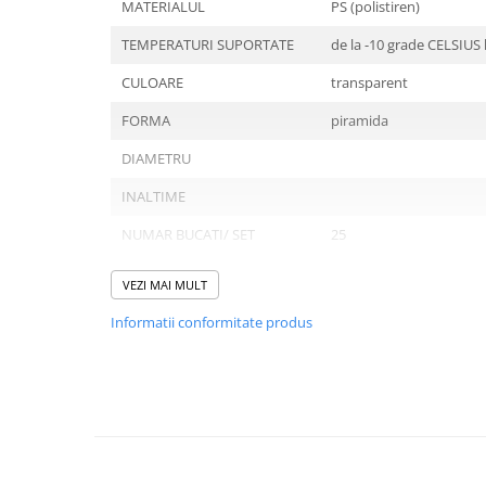
Tavite
MATERIALUL
PS (polistiren)
Articole Albe
TEMPERATURI SUPORTATE
de la -10 grade CELSIUS
Articole Natur
CULOARE
transparent
Articole Natur + Albe
Boluri
FORMA
piramida
Articole din Hartie
DIAMETRU
Consumabile
INALTIME
Catering
NUMAR BUCATI/ SET
25
Servetele
Hartie Copt
NUMAR SETURI/ BAX
20
VEZI MAI MULT
Hartie Impachetat
Naproane
Informatii conformitate produs
Port Tacam
Domeniu de utilizare:
Pungi Catering
Diferite aplicatii reci/ calde in domeniul HoReCa
Sacose
Articole din Lemn
Accesorii