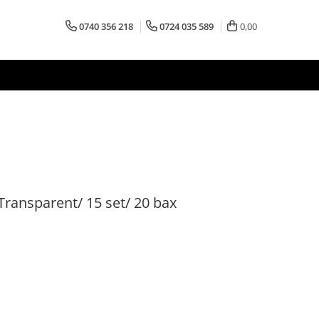
0740 356 218
0724 035 589
0,00
Transparent/ 15 set/ 20 bax