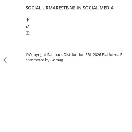
Articole din Carton Kraft Natur +
SOCIAL
URMARESTE-NE IN SOCIAL MEDIA
Alb
Pahare
Sandwich
Articole din Carton Negru
Barcute
Boluri
©Copyright Sanipack Distribution SRL 2026
Platforma E-
Caserole
commerce by Gomag
Articole din Plastic PP
Caserole
Sosiere
Boluri
Articole din Trestie de Zahar Alb
Boluri
Farfurii
Articole din Trestie de Zahar Natur
Boluri