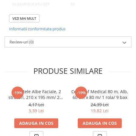
NUMAR BUCATI/ SET
50
Pahare
NUMAR SETURI/ BAX
5
Sandwich
VEZI MAI MULT
Articole din Carton Negru
NUMAR BUCATI/ BAX
250
Informatii conformitate produs
Barcute
Boluri
Review-uri
(0)
Caserole
Domeniu de utilizare:
Articole din Plastic PP
Diferite aplicatii reci/ calde in domeniul HoReCa
Caserole
PRODUSE SIMILARE
Sosiere
Boluri
Articole din Trestie de Zahar Alb
Servetele Albe Faciale, 2
Cearceaf Medical 80 m, Alb,
-19%
-19%
straturi, 210 x 195 mm/ 200
60 cm x 80 m/ 1 rola/ 9 bax
Boluri
set/ 45 bax
4,17 Lei
24,39 Lei
Farfurii
3,39 Lei
19,82 Lei
Articole din Trestie de Zahar Natur
ADAUGA IN COS
ADAUGA IN COS
Boluri
Caserole