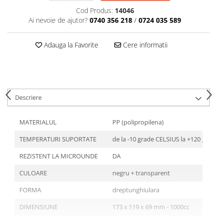
Articole din Plastic PET
Cod Produs:
14046
Caserole
Ai nevoie de ajutor?
0740 356 218
/
0724 035 589
Sosiere
Pahare
Adauga la Favorite
Cere informatii
Articole din Trestie de Zahar
Echipament de Protectie
Saci Menajeri
Descriere
Articole din Carton Alb
Pahare
MATERIALUL
PP (polipropilena)
Tavite
TEMPERATURI SUPORTATE
de la -10 grade CELSIUS la +120 gra
Articole din Carton Kraft Natur
Barcute
REZISTENT LA MICROUNDE
DA
Boluri
CULOARE
negru + transparent
Caserole
FORMA
dreptunghiulara
Pahare
Articole din Carton Kraft Natur +
DIMENSIUNE
173 x 119 x 69 mm - 1000cc
Alb