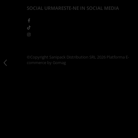
Articole din Carton Kraft Natur +
SOCIAL
URMARESTE-NE IN SOCIAL MEDIA
Alb
Pahare
Sandwich
Articole din Carton Negru
Barcute
Boluri
©Copyright Sanipack Distribution SRL 2026
Platforma E-
Caserole
commerce by Gomag
Articole din Plastic PP
Caserole
Sosiere
Boluri
Articole din Trestie de Zahar Alb
Boluri
Farfurii
Articole din Trestie de Zahar Natur
Boluri