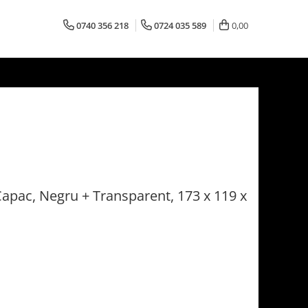
0740 356 218
0724 035 589
0,00
Capac, Negru + Transparent, 173 x 119 x