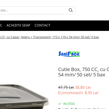
IC
ACHIZITII SEAP
CONTACT
0 CC, cu Capac, Negru + Transparent, 173 x 119 x 54 mm/ 50 set/ 5 bax
Cutie Box, 750 CC, cu 
54 mm/ 50 set/ 5 bax
47,75 Lei
38,80 Lei
Economisesti:
8,95
Lei
IN STOC