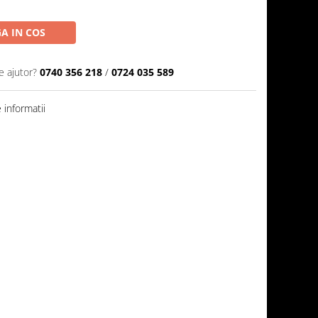
A IN COS
e ajutor?
0740 356 218
/
0724 035 589
informatii