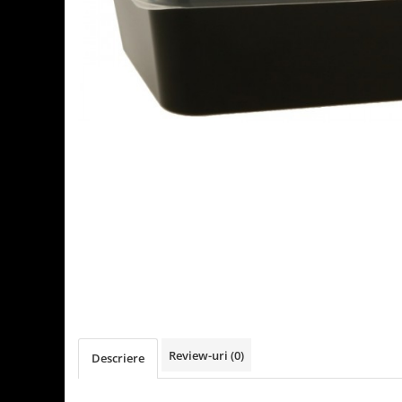
Detergenti Universali
Produse pentru Piscina
Detergenti Ultra-Concentrati
Ambalaje si Consumabile
Articole Biodegradabile
Pahare
Paie
Pungi
Tacamuri
Caserole Bambus
Farfurii
Articole din Aluminiu
Caserole + Capace
Platouri
Articole din Carton
Review-uri
(0)
Descriere
Pizza