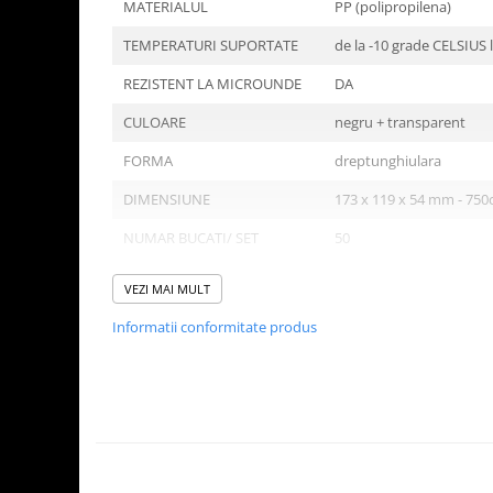
Tavite
MATERIALUL
PP (polipropilena)
Articole Albe
TEMPERATURI SUPORTATE
de la -10 grade CELSIUS
Articole Natur
REZISTENT LA MICROUNDE
DA
Articole Natur + Albe
Boluri
CULOARE
negru + transparent
Articole din Hartie
FORMA
dreptunghiulara
Consumabile
DIMENSIUNE
173 x 119 x 54 mm - 750
Catering
NUMAR BUCATI/ SET
50
Servetele
Hartie Copt
NUMAR SETURI/ BAX
5
VEZI MAI MULT
Hartie Impachetat
NUMAR BUCATI/ BAX
250
Naproane
Informatii conformitate produs
Port Tacam
Pungi Catering
Domeniu de utilizare:
Sacose
Diferite aplicatii reci/ calde in domeniul HoReCa
Articole din Lemn
Accesorii