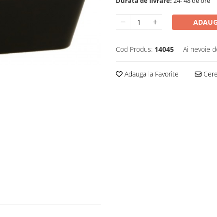
Durata de livrare:
24- 48 de ore
ADAUG
Cod Produs:
14045
Ai nevoie d
Adauga la Favorite
Cere 