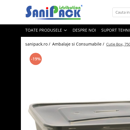
Toate Produsele
TOATE PRODUSELE
DESPRE NOI
SUPORT TEHN
Produse de Curatenie
Sapunuri Lichide
sanipack.ro /
Ambalaje si Consumabile /
Cutie Box, 75
Detergenti pentru Rufe
Dozare Manuala
-19%
Dozare Automata
Detergenti pentru Vase
Spalare Automata
Spalare Manuala
Detergenti Degresanti
Detergenti Dezincrustanti
Detergenti Pardoseli
Detergenti Dezinfectanti