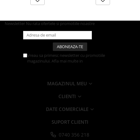
Articole din Carton Kraft Natur +
Alb
Pahare
Newsletter
Nu rata ofertele si promotiile noastre
Sandwich
Articole din Carton Negru
Barcute
Boluri
Vreau sa primesc newsletter cu promotiile
Caserole
magazinului. Afla mai multe in
Politica de
Confidentialitate
Articole din Plastic PP
Caserole
MAGAZINUL MEU
Sosiere
Boluri
CLIENTI
Articole din Trestie de Zahar Alb
DATE COMERCIALE
Boluri
Farfurii
SUPORT CLIENTI
Articole din Trestie de Zahar Natur
0740 356 218
Boluri