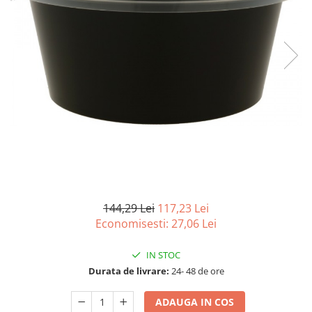
Detergenti Universali
Produse pentru Piscina
Detergenti Ultra-Concentrati
Ambalaje si Consumabile
Articole Biodegradabile
Pahare
Paie
Pungi
Tacamuri
Caserole Bambus
Farfurii
144,29 Lei
117,23 Lei
Articole din Aluminiu
Economisesti:
27,06
Lei
Caserole + Capace
IN STOC
Platouri
Durata de livrare:
24- 48 de ore
Articole din Carton
Pizza
ADAUGA IN COS