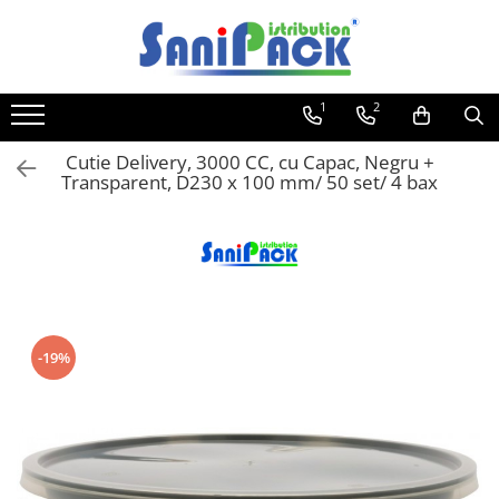
Toate Produsele
1
2
Produse de Curatenie
Sapunuri Lichide
Cutie Delivery, 3000 CC, cu Capac, Negru +
Transparent, D230 x 100 mm/ 50 set/ 4 bax
Detergenti pentru Rufe
Dozare Manuala
Dozare Automata
Detergenti pentru Vase
Spalare Automata
Spalare Manuala
-19%
Detergenti Degresanti
Detergenti Dezincrustanti
Detergenti Pardoseli
Detergenti Dezinfectanti