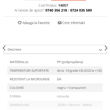
Tavite
Cod Produs:
14057
Articole Albe
Ai nevoie de ajutor?
0740 356 218
/
0724 035 589
Articole Natur
Articole Natur + Albe
Adauga la Favorite
Cere informatii
Boluri
Articole din Hartie
Consumabile
Catering
Descriere
Servetele
Hartie Copt
MATERIALUL
PP (polipropilena)
Hartie Impachetat
TEMPERATURI SUPORTATE
de la -10 grade CELSIUS la +120 gra
Naproane
Port Tacam
REZISTENT LA MICROUNDE
DA
Pungi Catering
CULOARE
negru + transparent
Sacose
FORMA
rotunda
Articole din Lemn
DIMENSIUNE
D230 x 100 mm - 3000cc
Accesorii