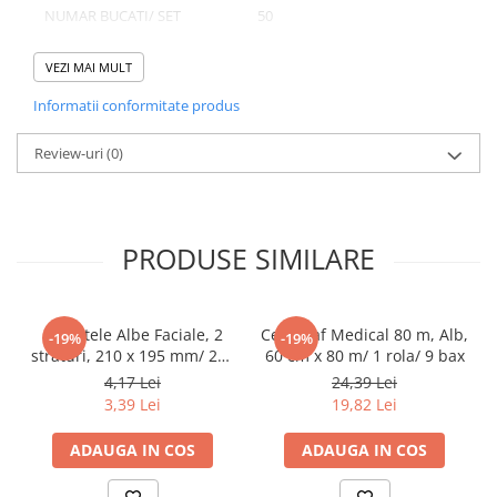
Tacamuri
NUMAR BUCATI/ SET
50
Articole din Plastic PET
NUMAR SETURI/ BAX
4
VEZI MAI MULT
Caserole
NUMAR BUCATI/ BAX
200
Sosiere
Informatii conformitate produs
Pahare
Review-uri
(0)
Articole din Trestie de Zahar
Domeniu de utilizare:
Echipament de Protectie
Diferite aplicatii reci/ calde in domeniul HoReCa
Saci Menajeri
PRODUSE SIMILARE
Articole din Carton Alb
Pahare
Tavite
Servetele Albe Faciale, 2
Cearceaf Medical 80 m, Alb,
-19%
-19%
Articole din Carton Kraft Natur
straturi, 210 x 195 mm/ 200
60 cm x 80 m/ 1 rola/ 9 bax
set/ 45 bax
4,17 Lei
24,39 Lei
Barcute
3,39 Lei
19,82 Lei
Boluri
Caserole
ADAUGA IN COS
ADAUGA IN COS
Pahare