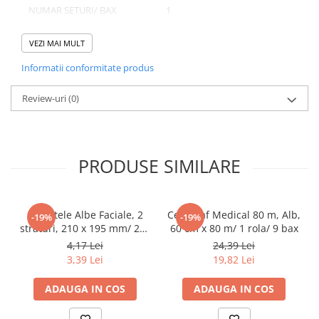
NUMAR SETURI/ BAX
1
Pahare
NUMAR BUCATI/ BAX
25
Sandwich
VEZI MAI MULT
Articole din Carton Negru
Informatii conformitate produs
Barcute
Domeniu de utilizare:
Boluri
Review-uri
(0)
Diferite aplicatii reci/ calde in domeniul HoReCa
Caserole
Articole din Plastic PP
Caserole
PRODUSE SIMILARE
Sosiere
Boluri
Articole din Trestie de Zahar Alb
Servetele Albe Faciale, 2
Cearceaf Medical 80 m, Alb,
-19%
-19%
straturi, 210 x 195 mm/ 200
60 cm x 80 m/ 1 rola/ 9 bax
Boluri
set/ 45 bax
4,17 Lei
24,39 Lei
Farfurii
3,39 Lei
19,82 Lei
Articole din Trestie de Zahar Natur
ADAUGA IN COS
ADAUGA IN COS
Boluri
Caserole