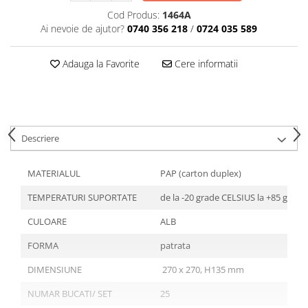
Articole din Plastic PET
Cod Produs:
1464A
Caserole
Ai nevoie de ajutor?
0740 356 218
/
0724 035 589
Sosiere
Pahare
Adauga la Favorite
Cere informatii
Articole din Trestie de Zahar
Echipament de Protectie
Saci Menajeri
Descriere
Articole din Carton Alb
Pahare
MATERIALUL
PAP (carton duplex)
Tavite
TEMPERATURI SUPORTATE
de la -20 grade CELSIUS la +85 grad
Articole din Carton Kraft Natur
Barcute
CULOARE
ALB
Boluri
FORMA
patrata
Caserole
DIMENSIUNE
270 x 270, H135 mm
Pahare
Articole din Carton Kraft Natur +
NUMAR BUCATI/ SET
25
Alb