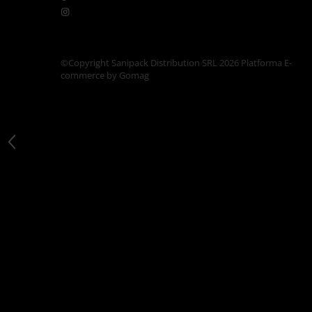
Articole din Carton Kraft Natur +
Alb
Pahare
Sandwich
©Copyright Sanipack Distribution SRL 2026
Platforma E-
commerce by Gomag
Articole din Carton Negru
Barcute
Boluri
Caserole
Articole din Plastic PP
Caserole
Sosiere
Boluri
Articole din Trestie de Zahar Alb
Boluri
Farfurii
Articole din Trestie de Zahar Natur
Boluri