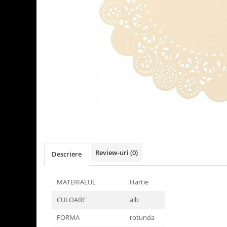
Detergenti Universali
Produse pentru Piscina
Detergenti Ultra-Concentrati
Ambalaje si Consumabile
Articole Biodegradabile
Pahare
Paie
Pungi
Tacamuri
Caserole Bambus
Farfurii
Review-uri
(0)
Descriere
Articole din Aluminiu
Caserole + Capace
MATERIALUL
Hartie
Platouri
CULOARE
alb
Articole din Carton
Pizza
FORMA
rotunda