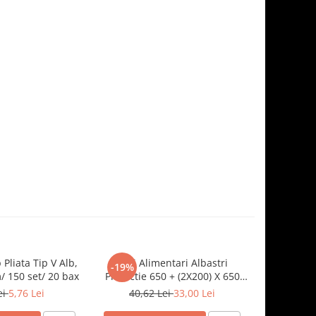
 Pliata Tip V Alb,
Saci Alimentari Albastri
Sosiera cu
-19%
-19%
 150 set/ 20 bax
Protectie 650 + (2X200) X 650
Transparen
mm, 100 set/ 5 bax
ei
5,76 Lei
40,62 Lei
33,00 Lei
8,5