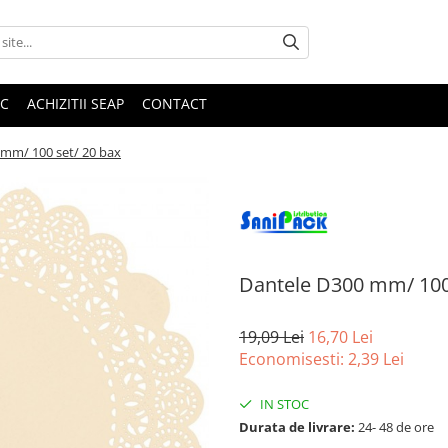
IC
ACHIZITII SEAP
CONTACT
 mm/ 100 set/ 20 bax
Dantele D300 mm/ 100 
19,09 Lei
16,70 Lei
Economisesti:
2,39
Lei
IN STOC
Durata de livrare:
24- 48 de ore