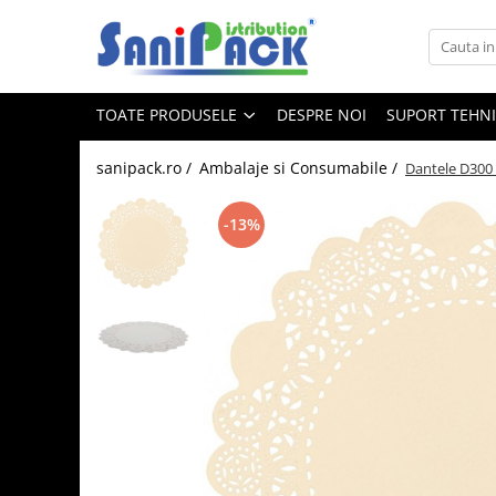
Toate Produsele
TOATE PRODUSELE
DESPRE NOI
SUPORT TEHN
Produse de Curatenie
Sapunuri Lichide
sanipack.ro /
Ambalaje si Consumabile /
Dantele D300
Detergenti pentru Rufe
Dozare Manuala
-13%
Dozare Automata
Detergenti pentru Vase
Spalare Automata
Spalare Manuala
Detergenti Degresanti
Detergenti Dezincrustanti
Detergenti Pardoseli
Detergenti Dezinfectanti