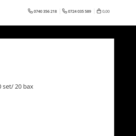
0740 356 218
0724 035 589
0,00
set/ 20 bax