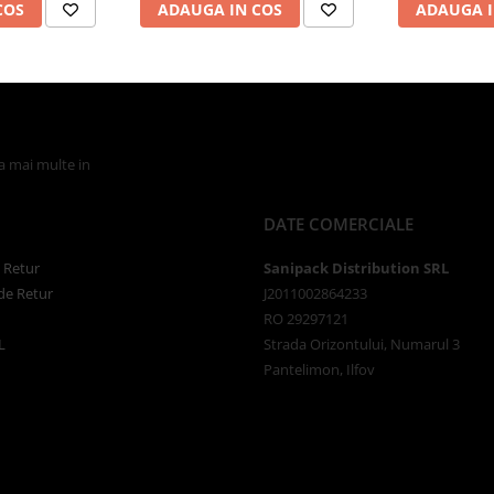
COS
ADAUGA IN COS
ADAUGA I
la mai multe in
Politica de Confidentialitate
DATE COMERCIALE
e Retur
Sanipack Distribution SRL
de Retur
J2011002864233
RO 29297121
L
Strada Orizontului, Numarul 3
Pantelimon, Ilfov