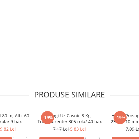
PRODUSE SIMILARE
 80 m, Alb, 60
Pungi Uz Casnic 3 Kg,
Hartie Prosop
-19%
-19%
rola/ 9 bax
Transparente/ 305 rola/ 40 bax
230 x 210 mm/
9,82 Lei
7,17 Lei
5,83 Lei
7,09 L