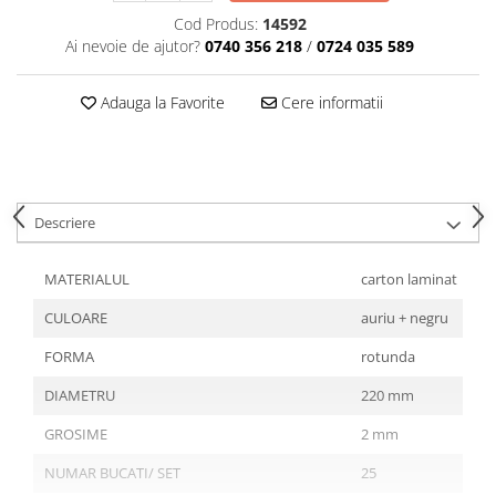
Articole din Plastic PET
Cod Produs:
14592
Caserole
Ai nevoie de ajutor?
0740 356 218
/
0724 035 589
Sosiere
Pahare
Adauga la Favorite
Cere informatii
Articole din Trestie de Zahar
Echipament de Protectie
Saci Menajeri
Descriere
Articole din Carton Alb
Pahare
MATERIALUL
carton laminat
Tavite
CULOARE
auriu + negru
Articole din Carton Kraft Natur
Barcute
FORMA
rotunda
Boluri
DIAMETRU
220 mm
Caserole
GROSIME
2 mm
Pahare
Articole din Carton Kraft Natur +
NUMAR BUCATI/ SET
25
Alb