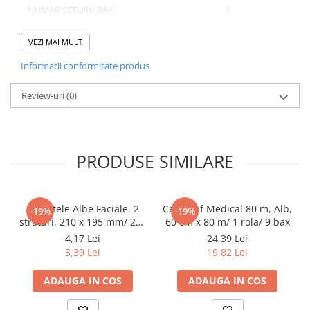
NUMAR SETURI/ BAX
1
Pahare
Sandwich
VEZI MAI MULT
Articole din Carton Negru
Domeniu de utilizare:
Informatii conformitate produs
Diferite aplicatii reci/ calde in domeniul HoReCa
Barcute
Boluri
Review-uri
(0)
Caserole
Articole din Plastic PP
Caserole
PRODUSE SIMILARE
Sosiere
Boluri
Articole din Trestie de Zahar Alb
Servetele Albe Faciale, 2
Cearceaf Medical 80 m, Alb,
-19%
-19%
straturi, 210 x 195 mm/ 200
60 cm x 80 m/ 1 rola/ 9 bax
Boluri
set/ 45 bax
4,17 Lei
24,39 Lei
Farfurii
3,39 Lei
19,82 Lei
Articole din Trestie de Zahar Natur
ADAUGA IN COS
ADAUGA IN COS
Boluri
Caserole