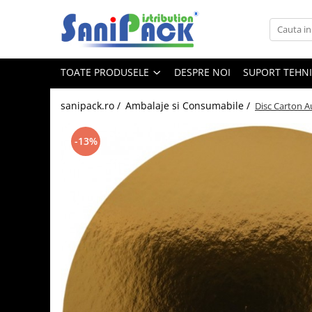
Toate Produsele
TOATE PRODUSELE
DESPRE NOI
SUPORT TEHN
Produse de Curatenie
Sapunuri Lichide
sanipack.ro /
Ambalaje si Consumabile /
Disc Carton A
Detergenti pentru Rufe
Dozare Manuala
-13%
Dozare Automata
Detergenti pentru Vase
Spalare Automata
Spalare Manuala
Detergenti Degresanti
Detergenti Dezincrustanti
Detergenti Pardoseli
Detergenti Dezinfectanti