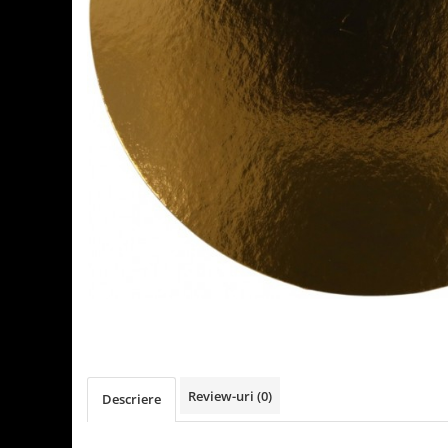
Detergenti Universali
Produse pentru Piscina
Detergenti Ultra-Concentrati
Ambalaje si Consumabile
Articole Biodegradabile
Pahare
Paie
Pungi
Tacamuri
Caserole Bambus
Farfurii
Articole din Aluminiu
Caserole + Capace
Platouri
Articole din Carton
Review-uri
(0)
Descriere
Pizza