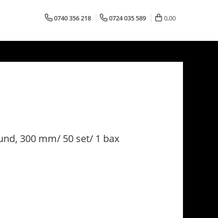
0740 356 218
0724 035 589
0,00
und, 300 mm/ 50 set/ 1 bax