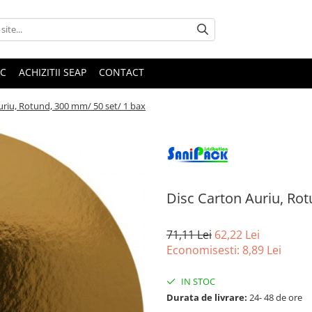
IC
ACHIZITII SEAP
CONTACT
uriu, Rotund, 300 mm/ 50 set/ 1 bax
Disc Carton Auriu, Rot
71,11 Lei
62,22 Lei
Economisesti:
8,89
Lei
IN STOC
Durata de livrare:
24- 48 de ore