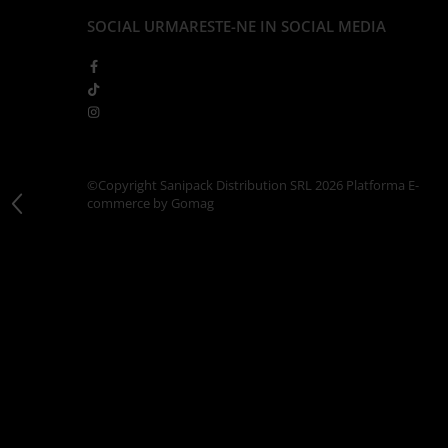
Articole din Carton Kraft Natur +
SOCIAL
URMARESTE-NE IN SOCIAL MEDIA
Alb
Pahare
Sandwich
Articole din Carton Negru
Barcute
Boluri
©Copyright Sanipack Distribution SRL 2026
Platforma E-
Caserole
commerce by Gomag
Articole din Plastic PP
Caserole
Sosiere
Boluri
Articole din Trestie de Zahar Alb
Boluri
Farfurii
Articole din Trestie de Zahar Natur
Boluri