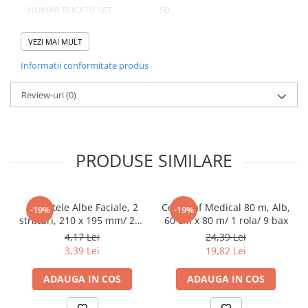
NUMAR BUCATI/ SET
50
Pahare
NUMAR SETURI/ BAX
10
Sandwich
VEZI MAI MULT
Articole din Carton Negru
NUMAR BUCATI/ BAX
500
Informatii conformitate produs
Barcute
Boluri
Review-uri
(0)
Caserole
Domeniu de utilizare:
Articole din Plastic PP
Diferite aplicatii reci/ calde in domeniul HoReCa
Caserole
PRODUSE SIMILARE
Sosiere
Boluri
Articole din Trestie de Zahar Alb
Servetele Albe Faciale, 2
Cearceaf Medical 80 m, Alb,
-19%
-19%
straturi, 210 x 195 mm/ 200
60 cm x 80 m/ 1 rola/ 9 bax
Boluri
set/ 45 bax
4,17 Lei
24,39 Lei
Farfurii
3,39 Lei
19,82 Lei
Articole din Trestie de Zahar Natur
ADAUGA IN COS
ADAUGA IN COS
Boluri
Caserole