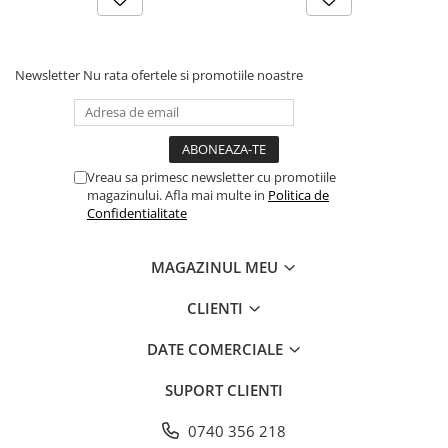
Farfurii
Platouri
Articole din XPS
Newsletter
Nu rata ofertele si promotiile noastre
Caserole
Tavite
Articole pentru Cofetarii si
Gelaterii
Vreau sa primesc newsletter cu promotiile
magazinului. Afla mai multe in
Politica de
Chese
Confidentialitate
Cupe Desert
Cupe Inghetata
MAGAZINUL MEU
Cutii Prajituri
Cutii Prajituri cu Fereastra
CLIENTI
Cutii Tort
DATE COMERCIALE
Discuri Tort
Forme de Copt
SUPORT CLIENTI
Hartie Dantelata
0740 356 218
Monoportii Prajituri