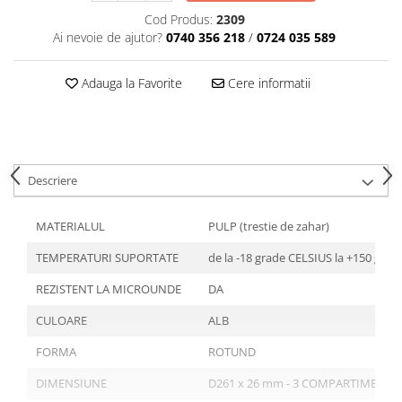
Articole din Plastic PET
Cod Produs:
2309
Caserole
Ai nevoie de ajutor?
0740 356 218
/
0724 035 589
Sosiere
Pahare
Adauga la Favorite
Cere informatii
Articole din Trestie de Zahar
Echipament de Protectie
Saci Menajeri
Descriere
Articole din Carton Alb
Pahare
MATERIALUL
PULP (trestie de zahar)
Tavite
TEMPERATURI SUPORTATE
de la -18 grade CELSIUS la +150 gra
Articole din Carton Kraft Natur
Barcute
REZISTENT LA MICROUNDE
DA
Boluri
CULOARE
ALB
Caserole
FORMA
ROTUND
Pahare
Articole din Carton Kraft Natur +
DIMENSIUNE
D261 x 26 mm - 3 COMPARTIMENTE
Alb