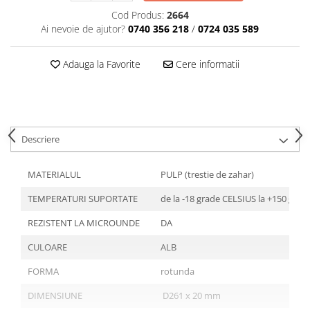
Articole din Plastic PET
Cod Produs:
2664
Caserole
Ai nevoie de ajutor?
0740 356 218
/
0724 035 589
Sosiere
Pahare
Adauga la Favorite
Cere informatii
Articole din Trestie de Zahar
Echipament de Protectie
Saci Menajeri
Descriere
Articole din Carton Alb
Pahare
MATERIALUL
PULP (trestie de zahar)
Tavite
TEMPERATURI SUPORTATE
de la -18 grade CELSIUS la +150 gra
Articole din Carton Kraft Natur
Barcute
REZISTENT LA MICROUNDE
DA
Boluri
CULOARE
ALB
Caserole
FORMA
rotunda
Pahare
Articole din Carton Kraft Natur +
DIMENSIUNE
D261 x 20 mm
Alb