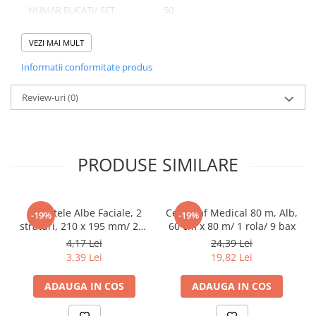
NUMAR BUCATI/ SET
50
Pahare
NUMAR SETURI/ BAX
10
Sandwich
VEZI MAI MULT
Articole din Carton Negru
NUMAR BUCATI/ BAX
500
Informatii conformitate produs
Barcute
Boluri
Review-uri
(0)
Caserole
Domeniu de utilizare:
Articole din Plastic PP
Diferite aplicatii reci/ calde in domeniul HoReCa
Caserole
PRODUSE SIMILARE
Sosiere
Boluri
Articole din Trestie de Zahar Alb
Servetele Albe Faciale, 2
Cearceaf Medical 80 m, Alb,
-19%
-19%
straturi, 210 x 195 mm/ 200
60 cm x 80 m/ 1 rola/ 9 bax
Boluri
set/ 45 bax
4,17 Lei
24,39 Lei
Farfurii
3,39 Lei
19,82 Lei
Articole din Trestie de Zahar Natur
ADAUGA IN COS
ADAUGA IN COS
Boluri
Caserole