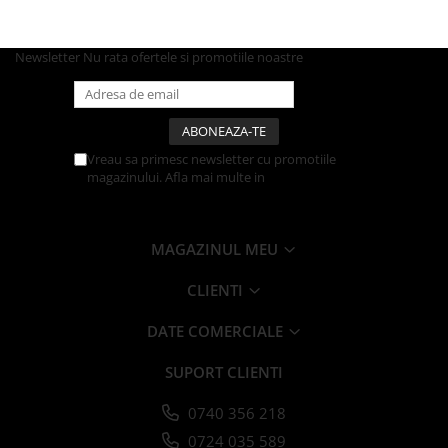
Farfurii
Platouri
Newsletter
Nu rata ofertele si promotiile noastre
Articole din XPS
Caserole
Tavite
Articole pentru Cofetarii si
Vreau sa primesc newsletter cu promotiile
Gelaterii
magazinului. Afla mai multe in
Politica de
Confidentialitate
Chese
Cupe Desert
MAGAZINUL MEU
Cupe Inghetata
Cutii Prajituri
CLIENTI
Cutii Prajituri cu Fereastra
DATE COMERCIALE
Cutii Tort
Discuri Tort
SUPORT CLIENTI
Forme de Copt
Hartie Dantelata
0740 356 218
Monoportii Prajituri
0724 035 589