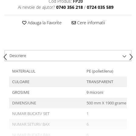
Cod Produs:
FP20
Articole din Plastic PET
Ai nevoie de ajutor?
0740 356 218
/
0724 035 589
Caserole
Sosiere
Adauga la Favorite
Cere informatii
Pahare
Articole din Trestie de Zahar
Echipament de Protectie
Saci Menajeri
Descriere
Articole din Carton Alb
MATERIALUL
PE (polietilena)
Pahare
Tavite
CULOARE
TRANSPARENT
Articole din Carton Kraft Natur
GROSIME
9 microni
Barcute
DIMENSIUNE
500 mm X 1900 grame
Boluri
Caserole
NUMAR BUCATI/ SET
1
Pahare
NUMAR SETURI/ BAX
6
Articole din Carton Kraft Natur +
NUMAR BUCATI/ BAX
6
Alb