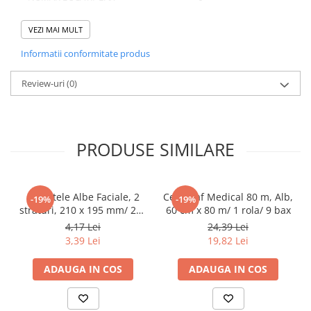
Pahare
VEZI MAI MULT
Sandwich
Informatii conformitate produs
Articole din Carton Negru
Domeniu de utilizare:
Diferite aplicatii reci/ calde in domeniul HoReCa
Barcute
Review-uri
(0)
Boluri
Caserole
Articole din Plastic PP
PRODUSE SIMILARE
Caserole
Sosiere
Boluri
Servetele Albe Faciale, 2
Cearceaf Medical 80 m, Alb,
-19%
-19%
Articole din Trestie de Zahar Alb
straturi, 210 x 195 mm/ 200
60 cm x 80 m/ 1 rola/ 9 bax
set/ 45 bax
4,17 Lei
24,39 Lei
Boluri
3,39 Lei
19,82 Lei
Farfurii
Articole din Trestie de Zahar Natur
ADAUGA IN COS
ADAUGA IN COS
Boluri
Caserole