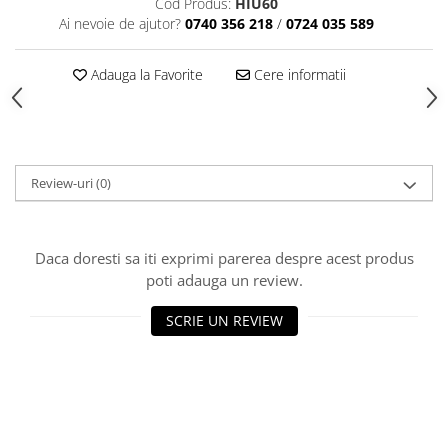
Cod Produs:
HIU60
Articole din Plastic PET
Ai nevoie de ajutor?
0740 356 218
/
0724 035 589
Caserole
Sosiere
Adauga la Favorite
Cere informatii
Pahare
Articole din Trestie de Zahar
Echipament de Protectie
Saci Menajeri
Review-uri
(0)
Articole din Carton Alb
Pahare
Daca doresti sa iti exprimi parerea despre acest produs
Tavite
poti adauga un review.
Articole din Carton Kraft Natur
SCRIE UN REVIEW
Barcute
Boluri
Caserole
Pahare
Articole din Carton Kraft Natur +
Alb