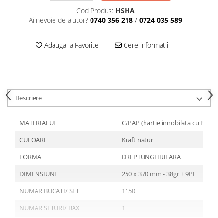
Tavite
Cod Produs:
HSHA
Articole Albe
Ai nevoie de ajutor?
0740 356 218
/
0724 035 589
Articole Natur
Articole Natur + Albe
Adauga la Favorite
Cere informatii
Boluri
Articole din Hartie
Consumabile
Catering
Descriere
Servetele
Hartie Copt
MATERIALUL
C/PAP (hartie innobilata cu PE)
Hartie Impachetat
CULOARE
Kraft natur
Naproane
Port Tacam
FORMA
DREPTUNGHIULARA
Pungi Catering
DIMENSIUNE
250 x 370 mm - 38gr + 9PE
Sacose
NUMAR BUCATI/ SET
1150
Articole din Lemn
NUMAR SETURI/ BAX
1
Accesorii