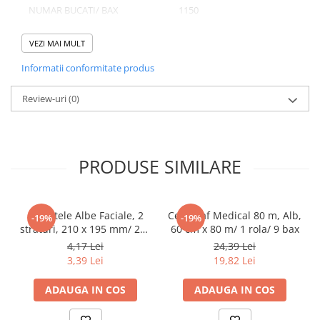
Tacamuri
NUMAR BUCATI/ BAX
1150
Articole din Plastic PET
VEZI MAI MULT
Caserole
Sosiere
Informatii conformitate produs
Domeniu de utilizare:
Pahare
Diferite aplicatii reci/ calde in domeniul HoReCa
Review-uri
(0)
Articole din Trestie de Zahar
Echipament de Protectie
Saci Menajeri
PRODUSE SIMILARE
Articole din Carton Alb
Pahare
Tavite
Servetele Albe Faciale, 2
Cearceaf Medical 80 m, Alb,
-19%
-19%
Articole din Carton Kraft Natur
straturi, 210 x 195 mm/ 200
60 cm x 80 m/ 1 rola/ 9 bax
set/ 45 bax
4,17 Lei
24,39 Lei
Barcute
3,39 Lei
19,82 Lei
Boluri
Caserole
ADAUGA IN COS
ADAUGA IN COS
Pahare