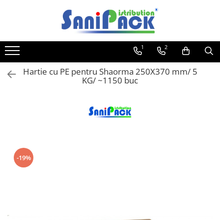
Toate Produsele
1
2
Produse de Curatenie
Sapunuri Lichide
Hartie cu PE pentru Shaorma 250X370 mm/ 5
KG/ ~1150 buc
Detergenti pentru Rufe
Dozare Manuala
Dozare Automata
Detergenti pentru Vase
Spalare Automata
Spalare Manuala
-19%
Detergenti Degresanti
Detergenti Dezincrustanti
Detergenti Pardoseli
Detergenti Dezinfectanti