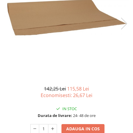
Detergenti Universali
Produse pentru Piscina
Detergenti Ultra-Concentrati
Ambalaje si Consumabile
Articole Biodegradabile
Pahare
Paie
Pungi
Tacamuri
Caserole Bambus
Farfurii
142,25 Lei
115,58 Lei
Articole din Aluminiu
Economisesti:
26,67
Lei
Caserole + Capace
IN STOC
Platouri
Durata de livrare:
24- 48 de ore
Articole din Carton
Pizza
ADAUGA IN COS