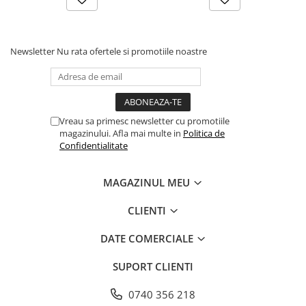
Articole din Carton Kraft Natur +
Alb
Pahare
Newsletter
Nu rata ofertele si promotiile noastre
Sandwich
Articole din Carton Negru
Barcute
Boluri
Vreau sa primesc newsletter cu promotiile
Caserole
magazinului. Afla mai multe in
Politica de
Confidentialitate
Articole din Plastic PP
Caserole
MAGAZINUL MEU
Sosiere
Boluri
CLIENTI
Articole din Trestie de Zahar Alb
DATE COMERCIALE
Boluri
Farfurii
SUPORT CLIENTI
Articole din Trestie de Zahar Natur
0740 356 218
Boluri