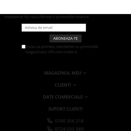
Farfurii
Platouri
Newsletter
Nu rata ofertele si promotiile noastre
Articole din XPS
Caserole
Tavite
Articole pentru Cofetarii si
Vreau sa primesc newsletter cu promotiile
Gelaterii
magazinului. Afla mai multe in
Politica de
Confidentialitate
Chese
Cupe Desert
MAGAZINUL MEU
Cupe Inghetata
Cutii Prajituri
CLIENTI
Cutii Prajituri cu Fereastra
DATE COMERCIALE
Cutii Tort
Discuri Tort
SUPORT CLIENTI
Forme de Copt
Hartie Dantelata
0740 356 218
Monoportii Prajituri
0724 035 589