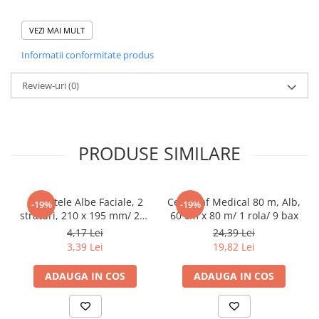
Pahare
VEZI MAI MULT
Domeniu de utilizare:
Sandwich
Diferite aplicatii reci/ calde in domeniul HoReCa
Informatii conformitate produs
Articole din Carton Negru
Barcute
Review-uri
(0)
Boluri
Caserole
Articole din Plastic PP
PRODUSE SIMILARE
Caserole
Sosiere
Boluri
Servetele Albe Faciale, 2
Cearceaf Medical 80 m, Alb,
-19%
-19%
Articole din Trestie de Zahar Alb
straturi, 210 x 195 mm/ 200
60 cm x 80 m/ 1 rola/ 9 bax
set/ 45 bax
4,17 Lei
24,39 Lei
Boluri
3,39 Lei
19,82 Lei
Farfurii
Articole din Trestie de Zahar Natur
ADAUGA IN COS
ADAUGA IN COS
Boluri
Caserole