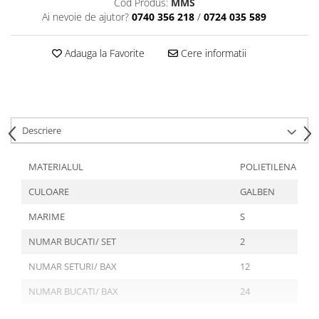
Cod Produs:
MMS
Articole din Plastic PET
Ai nevoie de ajutor?
0740 356 218
/
0724 035 589
Caserole
Sosiere
Adauga la Favorite
Cere informatii
Pahare
Articole din Trestie de Zahar
Echipament de Protectie
Saci Menajeri
Descriere
Articole din Carton Alb
MATERIALUL
POLIETILENA
Pahare
Tavite
CULOARE
GALBEN
Articole din Carton Kraft Natur
MARIME
S
Barcute
NUMAR BUCATI/ SET
2
Boluri
Caserole
NUMAR SETURI/ BAX
12
Pahare
NUMAR BUCATI/ BAX
24
Articole din Carton Kraft Natur +
Alb