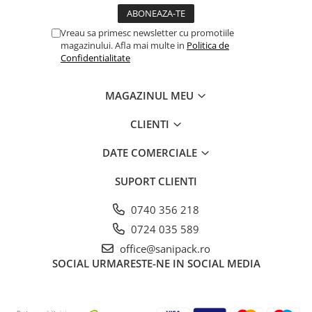
Platforme Tort
Platouri Prajituri
Vreau sa primesc newsletter cu promotiile
magazinului. Afla mai multe in
Politica de
Platouri Tort
Confidentialitate
Articole Termo-Sudare
Boluri
MAGAZINUL MEU
Caserole
Folii
CLIENTI
Masini + Rame
DATE COMERCIALE
Folii Alimentare
Folii Aluminiu
SUPORT CLIENTI
Folii Paletat
0740 356 218
Manusi de Unica Folosinta
0724 035 589
Pungi Alimentare
office@sanipack.ro
SOCIAL
URMARESTE-NE IN SOCIAL MEDIA
Pungi pentru Vidat
Saci Carmangerie
Sacose Plastic