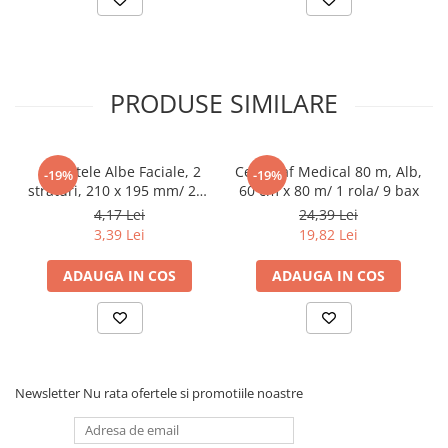
Farfurii
Platouri
Articole din XPS
PRODUSE SIMILARE
Caserole
Tavite
Articole pentru Cofetarii si
Servetele Albe Faciale, 2
Cearceaf Medical 80 m, Alb,
Gelaterii
-19%
-19%
straturi, 210 x 195 mm/ 200
60 cm x 80 m/ 1 rola/ 9 bax
Chese
set/ 45 bax
4,17 Lei
24,39 Lei
Cupe Desert
3,39 Lei
19,82 Lei
Cupe Inghetata
ADAUGA IN COS
ADAUGA IN COS
Cutii Prajituri
Cutii Prajituri cu Fereastra
Cutii Tort
Discuri Tort
Forme de Copt
Newsletter
Nu rata ofertele si promotiile noastre
Hartie Dantelata
Monoportii Prajituri