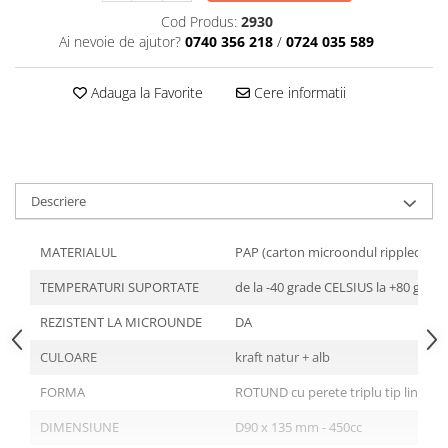
Articole din Plastic PET
Cod Produs:
2930
Caserole
Ai nevoie de ajutor?
0740 356 218
/
0724 035 589
Sosiere
Pahare
Adauga la Favorite
Cere informatii
Articole din Trestie de Zahar
Echipament de Protectie
Saci Menajeri
Descriere
Articole din Carton Alb
Pahare
MATERIALUL
PAP (carton microondul rippled)
Tavite
TEMPERATURI SUPORTATE
de la -40 grade CELSIUS la +80 grad
Articole din Carton Kraft Natur
Barcute
REZISTENT LA MICROUNDE
DA
Boluri
CULOARE
kraft natur + alb
Caserole
FORMA
ROTUND cu perete triplu tip linii
Pahare
Articole din Carton Kraft Natur +
DIMENSIUNE
D90 x 135 mm - 450cc
Alb