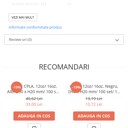
NUMAR BUCATI/ SET
25
Pahare
NUMAR SETURI/ BAX
20
Sandwich
VEZI MAI MULT
Articole din Carton Negru
NUMAR BUCATI/ BAX
500
Informatii conformitate produs
Barcute
Boluri
Review-uri
(0)
Domeniu de utilizare:
Caserole
Diferite aplicatii reci/ calde in domeniul HoReCa
Articole din Plastic PP
Caserole
RECOMANDARI
Sosiere
Boluri
Articole din Trestie de Zahar Alb
Capac CPLA, 12oz/ 16oz,
Capac 12oz/ 16oz, Negru,
-19%
-19%
Alb, D90 x H20 mm/ 100 set/
D90 x H20 mm/ 100 set/ 10
Boluri
10 bax
bax
40,62 Lei
13,19 Lei
Farfurii
33,00 Lei
10,72 Lei
Articole din Trestie de Zahar Natur
ADAUGA IN COS
ADAUGA IN COS
Boluri
Caserole