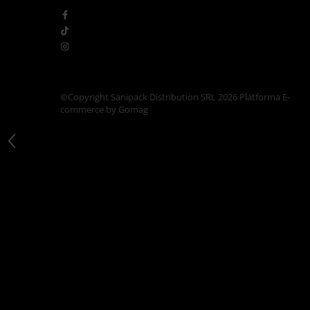
Articole din Carton Kraft Natur +
Alb
Pahare
Sandwich
Articole din Carton Negru
Barcute
©Copyright Sanipack Distribution SRL 2026
Platforma E-
commerce by Gomag
Boluri
Caserole
Articole din Plastic PP
Caserole
Sosiere
Boluri
Articole din Trestie de Zahar Alb
Boluri
Farfurii
Articole din Trestie de Zahar Natur
Boluri