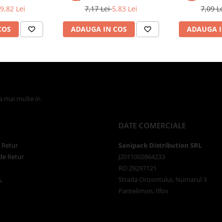
9,82 Lei
7,17 Lei
5,83 Lei
7,09 L
COS
ADAUGA IN COS
ADAUGA I
la mai multe in
Politica de Confidentialitate
DATE COMERCIALE
e Retur
Sanipack Distribution SRL
de Retur
J2011002864233
RO 29297121
L
Strada Orizontului, Numarul 3
Pantelimon, Ilfov