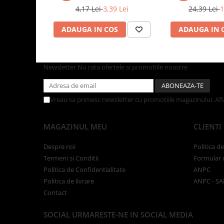
Tacamuri
45 bax
4,17 Lei
3,39 Lei
24,39 Lei
1
Articole din Plastic PET
ADAUGA IN COS
ADAUGA IN 
Caserole
Sosiere
Pahare
Newsletter
Nu rata ofertele si promotiile noastre
Articole din Trestie de Zahar
Echipament de Protectie
Vreau sa primesc newsletter cu promotiile magazinului. Af
Saci Menajeri
Articole din Carton Alb
MAGAZINUL MEU
CLIENTI
Pahare
Tavite
Despre noi
Politica d
Termeni si Conditii
Formular 
Articole din Carton Kraft Natur
Politica de Confidentialitate
ANPC
Barcute
Politica de livrare
ANPC - SA
Boluri
Contact
Caserole
Pahare
SOCIAL
URMARESTE-NE IN SOCIAL MEDIA