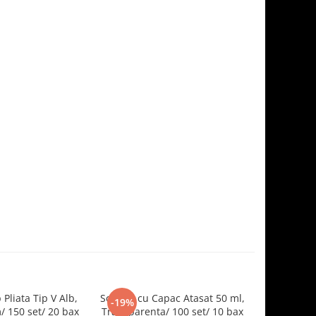
 Pliata Tip V Alb,
Sosiera cu Capac Atasat 50 ml,
Saci Al
-19%
-19%
 150 set/ 20 bax
Transparenta/ 100 set/ 10 bax
Protectie