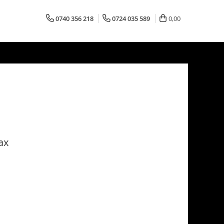
0740 356 218
0724 035 589
0,00
ax