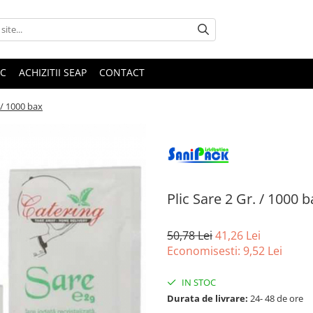
IC
ACHIZITII SEAP
CONTACT
. / 1000 bax
Plic Sare 2 Gr. / 1000 b
50,78 Lei
41,26 Lei
Economisesti:
9,52
Lei
IN STOC
Durata de livrare:
24- 48 de ore