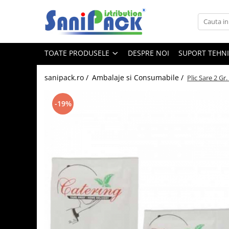
Toate Produsele
TOATE PRODUSELE
DESPRE NOI
SUPORT TEHN
Produse de Curatenie
Sapunuri Lichide
sanipack.ro /
Ambalaje si Consumabile /
Plic Sare 2 Gr
Detergenti pentru Rufe
Dozare Manuala
-19%
Dozare Automata
Detergenti pentru Vase
Spalare Automata
Spalare Manuala
Detergenti Degresanti
Detergenti Dezincrustanti
Detergenti Pardoseli
Detergenti Dezinfectanti