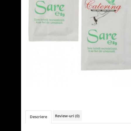
Detergenti Universali
Produse pentru Piscina
Detergenti Ultra-Concentrati
Ambalaje si Consumabile
Articole Biodegradabile
Pahare
Paie
Pungi
Tacamuri
Caserole Bambus
Farfurii
Articole din Aluminiu
Caserole + Capace
Platouri
Articole din Carton
Review-uri
(0)
Descriere
Pizza