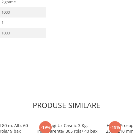
2 grame
1000
1
1000
PRODUSE SIMILARE
 80 m, Alb, 60
Pungi Uz Casnic 3 Kg,
Hartie Prosop
-19%
-19%
rola/ 9 bax
Transparente/ 305 rola/ 40 bax
230 x 210 mm/