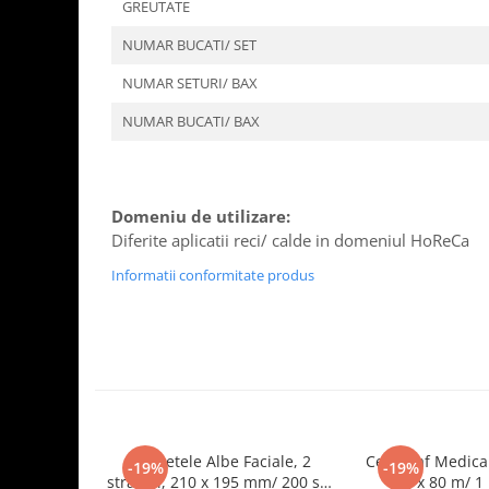
Tavite
GREUTATE
Articole Albe
NUMAR BUCATI/ SET
Articole Natur
NUMAR SETURI/ BAX
Articole Natur + Albe
Boluri
NUMAR BUCATI/ BAX
Articole din Hartie
Consumabile
Catering
Domeniu de utilizare:
Servetele
Diferite aplicatii reci/ calde in domeniul HoReCa
Hartie Copt
Informatii conformitate produs
Hartie Impachetat
Naproane
Port Tacam
Pungi Catering
Sacose
Articole din Lemn
Servetele Albe Faciale, 2
Cearceaf Medical
-19%
-19%
Accesorii
straturi, 210 x 195 mm/ 200 set/
cm x 80 m/ 1 