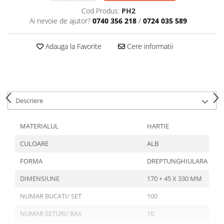
Articole din Plastic PET
Cod Produs:
PH2
Caserole
Ai nevoie de ajutor?
0740 356 218
/
0724 035 589
Sosiere
Pahare
Adauga la Favorite
Cere informatii
Articole din Trestie de Zahar
Echipament de Protectie
Saci Menajeri
Descriere
Articole din Carton Alb
Pahare
MATERIALUL
HARTIE
Tavite
CULOARE
ALB
Articole din Carton Kraft Natur
Barcute
FORMA
DREPTUNGHIULARA
Boluri
DIMENSIUNE
170 + 45 X 330 MM
Caserole
NUMAR BUCATI/ SET
100
Pahare
Articole din Carton Kraft Natur +
NUMAR SETURI/ BAX
10
Alb