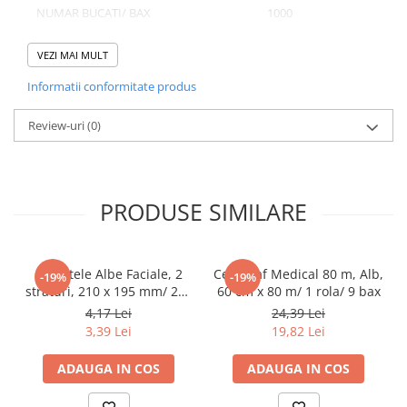
NUMAR BUCATI/ BAX
1000
Pahare
Sandwich
VEZI MAI MULT
Articole din Carton Negru
Informatii conformitate produs
Domeniu de utilizare:
Barcute
Diferite aplicatii reci/ calde in domeniul HoReCa
Boluri
Review-uri
(0)
Caserole
Articole din Plastic PP
Caserole
PRODUSE SIMILARE
Sosiere
Boluri
Articole din Trestie de Zahar Alb
Servetele Albe Faciale, 2
Cearceaf Medical 80 m, Alb,
-19%
-19%
straturi, 210 x 195 mm/ 200
60 cm x 80 m/ 1 rola/ 9 bax
Boluri
set/ 45 bax
4,17 Lei
24,39 Lei
Farfurii
3,39 Lei
19,82 Lei
Articole din Trestie de Zahar Natur
ADAUGA IN COS
ADAUGA IN COS
Boluri
Caserole