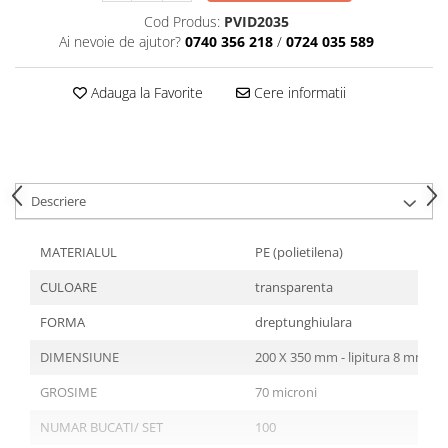
Tavite
Cod Produs:
PVID2035
Articole Albe
Ai nevoie de ajutor?
0740 356 218
/
0724 035 589
Articole Natur
Articole Natur + Albe
Adauga la Favorite
Cere informatii
Boluri
Articole din Hartie
Consumabile
Catering
Descriere
Servetele
Hartie Copt
MATERIALUL
PE (polietilena)
Hartie Impachetat
CULOARE
transparenta
Naproane
Port Tacam
FORMA
dreptunghiulara
Pungi Catering
DIMENSIUNE
200 X 350 mm - lipitura 8 mm
Sacose
GROSIME
70 microni
Articole din Lemn
NUMAR BUCATI/ SET
100
Accesorii