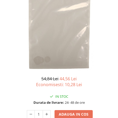
Detergenti Universali
Produse pentru Piscina
Detergenti Ultra-Concentrati
Ambalaje si Consumabile
Articole Biodegradabile
Pahare
Paie
Pungi
Tacamuri
Caserole Bambus
Farfurii
54,84 Lei
44,56 Lei
Articole din Aluminiu
Economisesti:
10,28
Lei
Caserole + Capace
IN STOC
Platouri
Durata de livrare:
24- 48 de ore
Articole din Carton
Pizza
ADAUGA IN COS