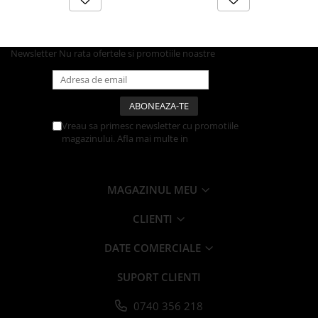
Articole din Carton Kraft Natur +
Alb
Pahare
Newsletter
Nu rata ofertele si promotiile noastre
Sandwich
Articole din Carton Negru
Barcute
Boluri
Vreau sa primesc newsletter cu promotiile
Caserole
magazinului. Afla mai multe in
Politica de
Confidentialitate
Articole din Plastic PP
Caserole
MAGAZINUL MEU
Sosiere
Boluri
CLIENTI
Articole din Trestie de Zahar Alb
DATE COMERCIALE
Boluri
Farfurii
SUPORT CLIENTI
Articole din Trestie de Zahar Natur
0740 356 218
Boluri