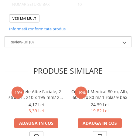
Tacamuri
NUMAR SETURI/ BAX
10
Articole din Plastic PET
NUMAR BUCATI/ BAX
1000
VEZI MAI MULT
Caserole
Sosiere
Informatii conformitate produs
Pahare
Domeniu de utilizare:
Review-uri
(0)
Articole din Trestie de Zahar
Diferite aplicatii reci/ calde in domeniul HoReCa
Echipament de Protectie
Saci Menajeri
PRODUSE SIMILARE
Articole din Carton Alb
Pahare
Tavite
Servetele Albe Faciale, 2
Cearceaf Medical 80 m, Alb,
-19%
-19%
Articole din Carton Kraft Natur
straturi, 210 x 195 mm/ 200
60 cm x 80 m/ 1 rola/ 9 bax
set/ 45 bax
4,17 Lei
24,39 Lei
Barcute
3,39 Lei
19,82 Lei
Boluri
Caserole
ADAUGA IN COS
ADAUGA IN COS
Pahare