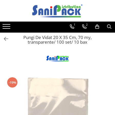
Toate Produsele
1
2
Produse de Curatenie
Sapunuri Lichide
Pungi De Vidat 20 X 35 Cm, 70 my,
transparente/ 100 set/ 10 bax
Detergenti pentru Rufe
Dozare Manuala
Dozare Automata
Detergenti pentru Vase
Spalare Automata
Spalare Manuala
-19%
Detergenti Degresanti
Detergenti Dezincrustanti
Detergenti Pardoseli
Detergenti Dezinfectanti