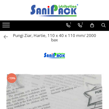
Toate Produsele
1
2
Produse de Curatenie
Sapunuri Lichide
Pungi Ziar, Hartie, 110 x 40 x 110 mm/ 2000
bax
Detergenti pentru Rufe
Dozare Manuala
Dozare Automata
Detergenti pentru Vase
Spalare Automata
Spalare Manuala
-19%
Detergenti Degresanti
Detergenti Dezincrustanti
Detergenti Pardoseli
Detergenti Dezinfectanti