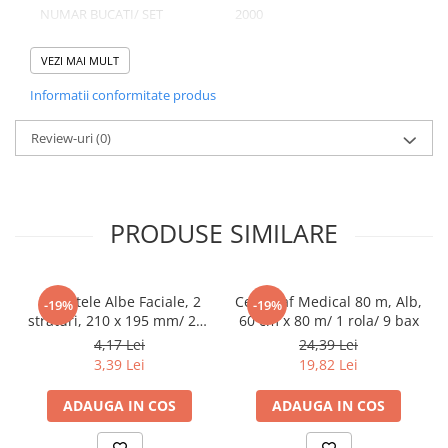
Tacamuri
NUMAR BUCATI/ SET
2000
Articole din Plastic PET
NUMAR SETURI/ BAX
1
VEZI MAI MULT
Caserole
NUMAR BUCATI/ BAX
2000
Sosiere
Informatii conformitate produs
Pahare
Review-uri
(0)
Articole din Trestie de Zahar
Domeniu de utilizare:
Echipament de Protectie
Diferite aplicatii reci/ calde in domeniul HoReCa
Saci Menajeri
PRODUSE SIMILARE
Articole din Carton Alb
Pahare
Tavite
Servetele Albe Faciale, 2
Cearceaf Medical 80 m, Alb,
-19%
-19%
Articole din Carton Kraft Natur
straturi, 210 x 195 mm/ 200
60 cm x 80 m/ 1 rola/ 9 bax
set/ 45 bax
4,17 Lei
24,39 Lei
Barcute
3,39 Lei
19,82 Lei
Boluri
Caserole
ADAUGA IN COS
ADAUGA IN COS
Pahare