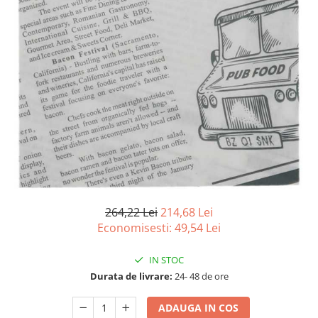
Detergenti Universali
Produse pentru Piscina
Detergenti Ultra-Concentrati
Ambalaje si Consumabile
Articole Biodegradabile
Pahare
Paie
Pungi
Tacamuri
Caserole Bambus
Farfurii
264,22 Lei
214,68 Lei
Articole din Aluminiu
Economisesti:
49,54
Lei
Caserole + Capace
IN STOC
Platouri
Durata de livrare:
24- 48 de ore
Articole din Carton
Pizza
ADAUGA IN COS