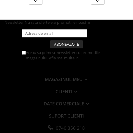
Articole din Carton Kraft Natur +
Alb
Pahare
Newsletter
Nu rata ofertele si promotiile noastre
Sandwich
Articole din Carton Negru
Barcute
Boluri
Vreau sa primesc newsletter cu promotiile
Caserole
magazinului. Afla mai multe in
Politica de
Confidentialitate
Articole din Plastic PP
Caserole
MAGAZINUL MEU
Sosiere
Boluri
CLIENTI
Articole din Trestie de Zahar Alb
DATE COMERCIALE
Boluri
Farfurii
SUPORT CLIENTI
Articole din Trestie de Zahar Natur
0740 356 218
Boluri