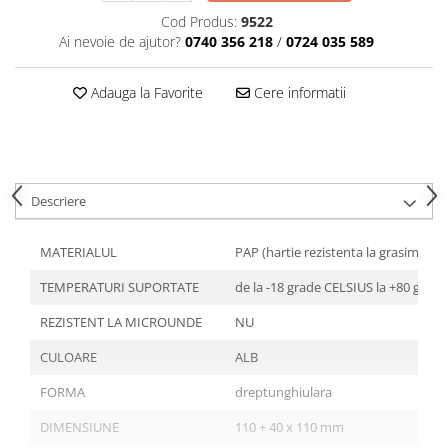
Tavite
Cod Produs:
9522
Articole Albe
Ai nevoie de ajutor?
0740 356 218
/
0724 035 589
Articole Natur
Articole Natur + Albe
Adauga la Favorite
Cere informatii
Boluri
Articole din Hartie
Consumabile
Catering
Descriere
Servetele
Hartie Copt
MATERIALUL
PAP (hartie rezistenta la grasimi)
Hartie Impachetat
TEMPERATURI SUPORTATE
de la -18 grade CELSIUS la +80 grad
Naproane
Port Tacam
REZISTENT LA MICROUNDE
NU
Pungi Catering
CULOARE
ALB
Sacose
FORMA
dreptunghiulara
Articole din Lemn
DIMENSIUNE
110 + 40 x 110 mm
Accesorii