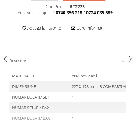
Articole din Plastic PET
Cod Produs:
RT2273
Caserole
Ai nevoie de ajutor?
0740 356 218
/
0724 035 589
Sosiere
Pahare
Adauga la Favorite
Cere informatii
Articole din Trestie de Zahar
Echipament de Protectie
Saci Menajeri
Descriere
Articole din Carton Alb
Pahare
MATERIALUL
otel inoxidabil
Tavite
DIMENSIUNE
227 X 178 mm - 3 COMPARTIMETE
Articole din Carton Kraft Natur
Barcute
NUMAR BUCATI/ SET
1
Boluri
NUMAR SETURI/ BAX
1
Caserole
NUMAR BUCATI/ BAX
1
Pahare
Articole din Carton Kraft Natur +
Alb