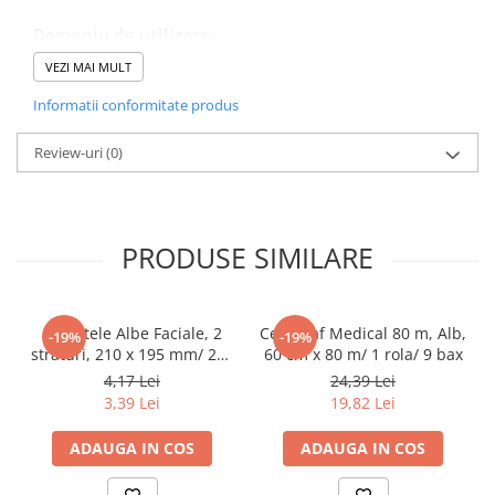
Pahare
Domeniu de utilizare:
Diferite aplicatii reci/ calde in domeniul HoReCa
Sandwich
VEZI MAI MULT
Articole din Carton Negru
Informatii conformitate produs
Barcute
Boluri
Review-uri
(0)
Caserole
Articole din Plastic PP
Caserole
PRODUSE SIMILARE
Sosiere
Boluri
Articole din Trestie de Zahar Alb
Servetele Albe Faciale, 2
Cearceaf Medical 80 m, Alb,
-19%
-19%
straturi, 210 x 195 mm/ 200
60 cm x 80 m/ 1 rola/ 9 bax
Boluri
set/ 45 bax
4,17 Lei
24,39 Lei
Farfurii
3,39 Lei
19,82 Lei
Articole din Trestie de Zahar Natur
ADAUGA IN COS
ADAUGA IN COS
Boluri
Caserole