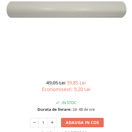
Detergenti Universali
Produse pentru Piscina
Detergenti Ultra-Concentrati
Ambalaje si Consumabile
Articole Biodegradabile
Pahare
Paie
Pungi
Tacamuri
Caserole Bambus
49,05 Lei
39,85 Lei
Farfurii
Economisesti:
9,20
Lei
Articole din Aluminiu
Caserole + Capace
IN STOC
Platouri
Durata de livrare:
24- 48 de ore
Articole din Carton
ADAUGA IN COS
Pizza