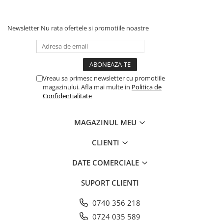
Articole din Carton Kraft Natur +
Alb
Pahare
Newsletter
Nu rata ofertele si promotiile noastre
Sandwich
Articole din Carton Negru
Barcute
Vreau sa primesc newsletter cu promotiile
Boluri
magazinului. Afla mai multe in
Politica de
Caserole
Confidentialitate
Articole din Plastic PP
MAGAZINUL MEU
Caserole
Sosiere
CLIENTI
Boluri
Articole din Trestie de Zahar Alb
DATE COMERCIALE
Boluri
SUPORT CLIENTI
Farfurii
Articole din Trestie de Zahar Natur
0740 356 218
0724 035 589
Boluri