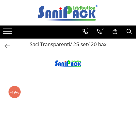
Toate Produsele
1
2
Produse de Curatenie
Sapunuri Lichide
Saci Transparenti/ 25 set/ 20 bax
Detergenti pentru Rufe
Dozare Manuala
Dozare Automata
Detergenti pentru Vase
Spalare Automata
-19%
Spalare Manuala
Detergenti Degresanti
Detergenti Dezincrustanti
Detergenti Pardoseli
Detergenti Dezinfectanti