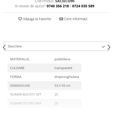
Cod Produs:
SACIECO90
Tavite
Ai nevoie de ajutor?
0740 356 218
/
0724 035 589
Articole Albe
Articole Natur
Adauga la Favorite
Cere informatii
Articole Natur + Albe
Boluri
Articole din Hartie
Consumabile
Descriere
Catering
Servetele
MATERIALUL
polietilena
Hartie Copt
Hartie Impachetat
CULOARE
transparent
Naproane
FORMA
dreptunghiulara
Port Tacam
DIMENSIUNE
53 X 93 cm
Pungi Catering
Sacose
NUMAR BUCATI/ SET
25
Articole din Lemn
NUMAR SETURI/ BAX
20
Accesorii