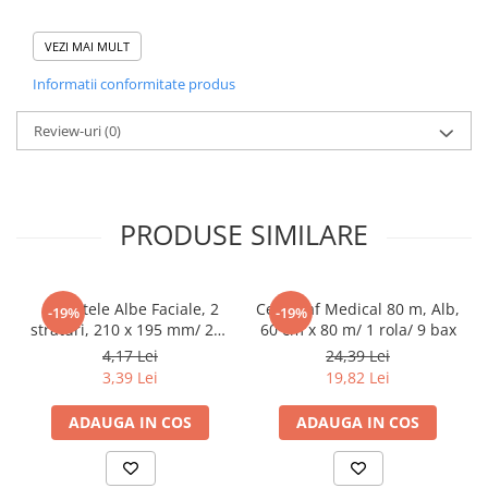
Tacamuri
Domeniu de utilizare:
Articole din Plastic PET
VEZI MAI MULT
Diferite aplicatii reci/ calde in domeniul HoReCa
Caserole
Informatii conformitate produs
Sosiere
Pahare
Review-uri
(0)
Articole din Trestie de Zahar
Echipament de Protectie
Saci Menajeri
PRODUSE SIMILARE
Articole din Carton Alb
Pahare
Servetele Albe Faciale, 2
Cearceaf Medical 80 m, Alb,
-19%
-19%
Tavite
straturi, 210 x 195 mm/ 200
60 cm x 80 m/ 1 rola/ 9 bax
Articole din Carton Kraft Natur
set/ 45 bax
4,17 Lei
24,39 Lei
3,39 Lei
19,82 Lei
Barcute
Boluri
ADAUGA IN COS
ADAUGA IN COS
Caserole
Pahare