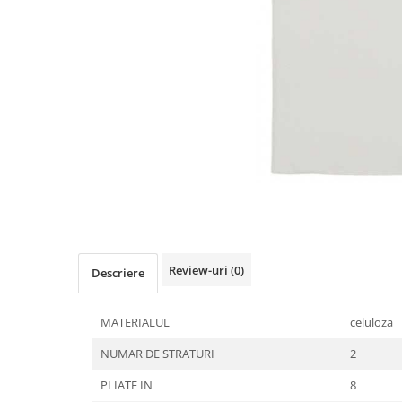
Detergenti Universali
Produse pentru Piscina
Detergenti Ultra-Concentrati
Ambalaje si Consumabile
Articole Biodegradabile
Pahare
Paie
Pungi
Tacamuri
Caserole Bambus
Farfurii
Review-uri
(0)
Descriere
Articole din Aluminiu
Caserole + Capace
MATERIALUL
celuloza
Platouri
NUMAR DE STRATURI
2
Articole din Carton
Pizza
PLIATE IN
8