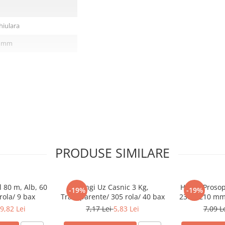
hiulara
0 mm
PRODUSE SIMILARE
 80 m, Alb, 60
Pungi Uz Casnic 3 Kg,
Hartie Prosop
-19%
-19%
rola/ 9 bax
Transparente/ 305 rola/ 40 bax
230 x 210 mm/
9,82 Lei
7,17 Lei
5,83 Lei
7,09 L