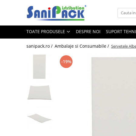
Toate Produsele
TOATE PRODUSELE
DESPRE NOI
SUPORT TEHN
Produse de Curatenie
Sapunuri Lichide
sanipack.ro /
Ambalaje si Consumabile /
Servetele Albe
Detergenti pentru Rufe
Dozare Manuala
-19%
Dozare Automata
Detergenti pentru Vase
Spalare Automata
Spalare Manuala
Detergenti Degresanti
Detergenti Dezincrustanti
Detergenti Pardoseli
Detergenti Dezinfectanti