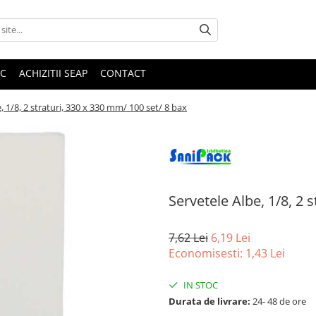
IC
ACHIZITII SEAP
CONTACT
, 1/8, 2 straturi, 330 x 330 mm/ 100 set/ 8 bax
Servetele Albe, 1/8, 2 
7,62 Lei
6,19 Lei
Economisesti:
1,43
Lei
IN STOC
Durata de livrare:
24- 48 de ore