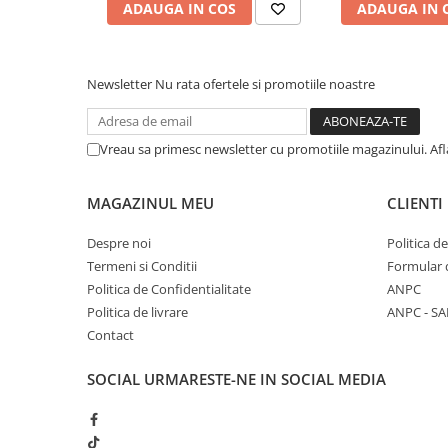
Tacamuri
ADAUGA IN COS
ADAUGA IN 
Articole din Plastic PET
Caserole
Newsletter
Nu rata ofertele si promotiile noastre
Sosiere
Pahare
Articole din Trestie de Zahar
Vreau sa primesc newsletter cu promotiile magazinului. Af
Echipament de Protectie
MAGAZINUL MEU
CLIENTI
Saci Menajeri
Articole din Carton Alb
Despre noi
Politica d
Termeni si Conditii
Formular 
Pahare
Politica de Confidentialitate
ANPC
Tavite
Politica de livrare
ANPC - SA
Articole din Carton Kraft Natur
Contact
Barcute
Boluri
SOCIAL
URMARESTE-NE IN SOCIAL MEDIA
Caserole
Pahare