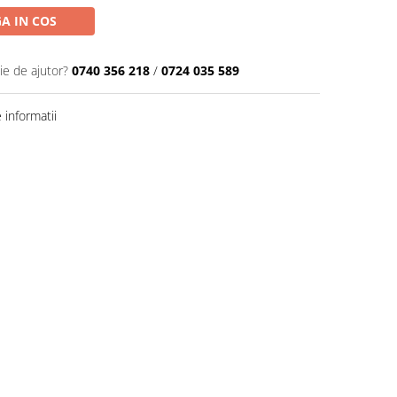
A IN COS
ie de ajutor?
0740 356 218
/
0724 035 589
informatii