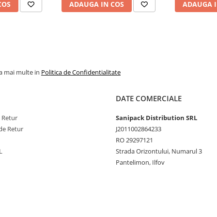
COS
ADAUGA IN COS
ADAUGA I
la mai multe in
Politica de Confidentialitate
DATE COMERCIALE
e Retur
Sanipack Distribution SRL
de Retur
J2011002864233
RO 29297121
L
Strada Orizontului, Numarul 3
Pantelimon, Ilfov