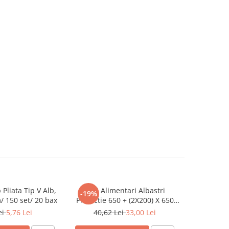
 Pliata Tip V Alb,
Saci Alimentari Albastri
Cutie Pizz
-19%
-19%
 150 set/ 20 bax
Protectie 650 + (2X200) X 650
Kraft
mm, 100 set/ 5 bax
ei
5,76 Lei
40,62 Lei
33,00 Lei
106,