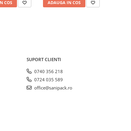
N COS
ADAUGA IN COS
ADAUG
SUPORT CLIENTI
0740 356 218
0724 035 589
office@sanipack.ro