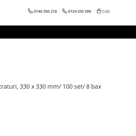
0740 356 218
0724 035 589
0,00
straturi, 330 x 330 mm/ 100 set/ 8 bax