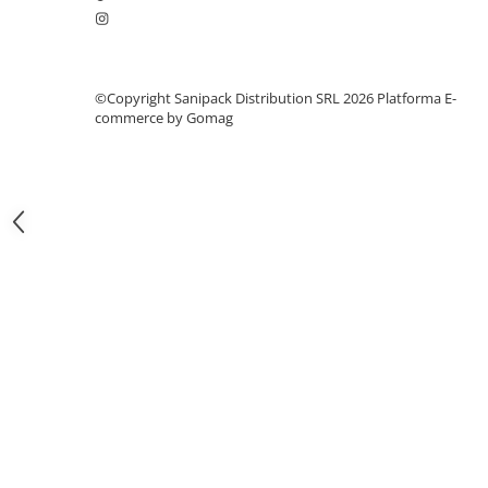
Articole din Carton Kraft Natur +
Alb
Pahare
Sandwich
©Copyright Sanipack Distribution SRL 2026
Platforma E-
commerce by Gomag
Articole din Carton Negru
Barcute
Boluri
Caserole
Articole din Plastic PP
Caserole
Sosiere
Boluri
Articole din Trestie de Zahar Alb
Boluri
Farfurii
Articole din Trestie de Zahar Natur
Boluri