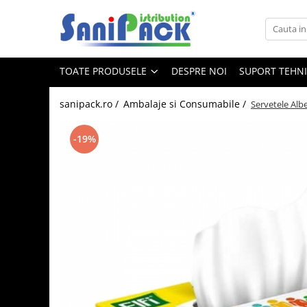
Toate Produsele
TOATE PRODUSELE
DESPRE NOI
SUPORT TEHN
Produse de Curatenie
Sapunuri Lichide
sanipack.ro /
Ambalaje si Consumabile /
Servetele Albe
Detergenti pentru Rufe
Dozare Manuala
-19%
Dozare Automata
Detergenti pentru Vase
Spalare Automata
Spalare Manuala
Detergenti Degresanti
Detergenti Dezincrustanti
Detergenti Pardoseli
Detergenti Dezinfectanti