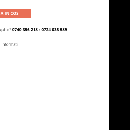
A IN COS
ajutor?
0740 356 218
/
0724 035 589
informatii