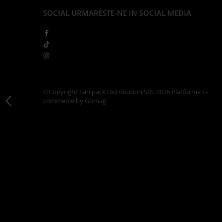
Articole din Carton Kraft Natur +
SOCIAL
URMARESTE-NE IN SOCIAL MEDIA
Alb
Pahare
Sandwich
Articole din Carton Negru
Barcute
Boluri
©Copyright Sanipack Distribution SRL 2026
Platforma E-
Caserole
commerce by Gomag
Articole din Plastic PP
Caserole
Sosiere
Boluri
Articole din Trestie de Zahar Alb
Boluri
Farfurii
Articole din Trestie de Zahar Natur
Boluri