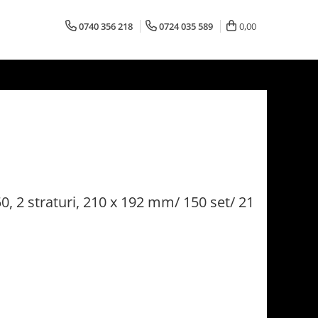
0740 356 218
0724 035 589
0,00
0, 2 straturi, 210 x 192 mm/ 150 set/ 21