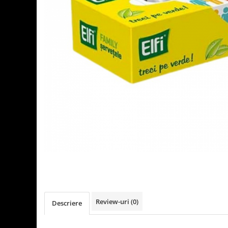
Detergenti Universali
Produse pentru Piscina
Detergenti Ultra-Concentrati
Ambalaje si Consumabile
Articole Biodegradabile
Pahare
Paie
Pungi
Tacamuri
Caserole Bambus
Farfurii
Articole din Aluminiu
Caserole + Capace
Platouri
Articole din Carton
Review-uri
(0)
Descriere
Pizza