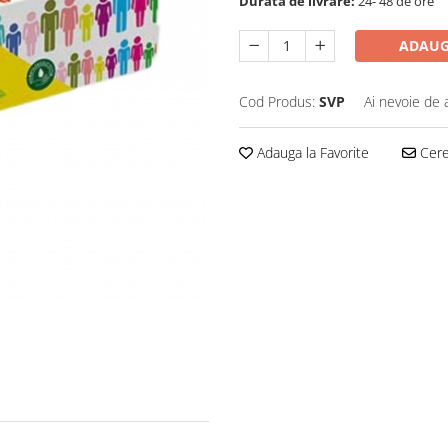
Durata de livrare:
24- 48 de ore
ADAUG
Cod Produs:
SVP
Ai nevoie de 
Adauga la Favorite
Cere 