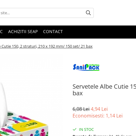
IC
ACHIZITII SEAP
CONTACT
 Cutie 150, 2 straturi, 210 x 192 mm/ 150 set/ 21 bax
Servetele Albe Cutie 15
bax
6,08 Lei
4,94 Lei
Economisesti:
1,14
Lei
IN STOC