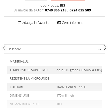
Tavite
Cod Produs:
BIS
Articole Albe
Ai nevoie de ajutor?
0740 356 218
/
0724 035 589
Articole Natur
Articole Natur + Albe
Adauga la Favorite
Cere informatii
Boluri
Articole din Hartie
Consumabile
Catering
Descriere
Servetele
Hartie Copt
MATERIALUL
Hartie Impachetat
TEMPERATURI SUPORTATE
de la - 10 grade CELSIUS la + 85 gra
Naproane
Port Tacam
REZISTENT LA MICROUNDE
Pungi Catering
CULOARE
TRANSPARENT / ALB
Sacose
DIMENSIUNE
175 milimetri
Articole din Lemn
NUMAR BUCATI/ SET
100
Accesorii