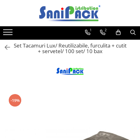
Toate Produsele
1
2
Produse de Curatenie
Sapunuri Lichide
Set Tacamuri Lux/ Reutilizabile, furculita + cutit
+ servetel/ 100 set/ 10 bax
Detergenti pentru Rufe
Dozare Manuala
Dozare Automata
Detergenti pentru Vase
Spalare Automata
Spalare Manuala
-19%
Detergenti Degresanti
Detergenti Dezincrustanti
Detergenti Pardoseli
Detergenti Dezinfectanti