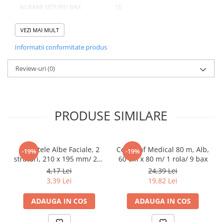
Tacamuri
NUMAR SETURI/ BAX
10
Articole din Plastic PET
NUMAR BUCATI/ BAX
1000
VEZI MAI MULT
Caserole
Sosiere
Informatii conformitate produs
Pahare
Domeniu de utilizare:
Review-uri
(0)
Articole din Trestie de Zahar
Diferite aplicatii reci/ calde in domeniul HoReCa
Echipament de Protectie
Saci Menajeri
PRODUSE SIMILARE
Articole din Carton Alb
Pahare
Tavite
Servetele Albe Faciale, 2
Cearceaf Medical 80 m, Alb,
-19%
-19%
Articole din Carton Kraft Natur
straturi, 210 x 195 mm/ 200
60 cm x 80 m/ 1 rola/ 9 bax
set/ 45 bax
4,17 Lei
24,39 Lei
Barcute
3,39 Lei
19,82 Lei
Boluri
Caserole
ADAUGA IN COS
ADAUGA IN COS
Pahare