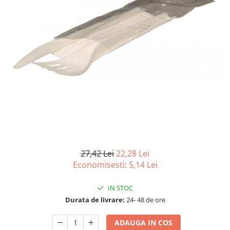
Detergenti Universali
Produse pentru Piscina
Detergenti Ultra-Concentrati
Ambalaje si Consumabile
Articole Biodegradabile
Pahare
Paie
Pungi
Tacamuri
Caserole Bambus
Farfurii
27,42 Lei
22,28 Lei
Articole din Aluminiu
Economisesti:
5,14
Lei
Caserole + Capace
IN STOC
Platouri
Durata de livrare:
24- 48 de ore
Articole din Carton
Pizza
ADAUGA IN COS