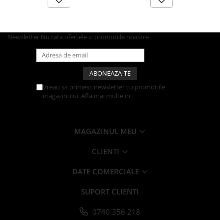
Articole din Carton Kraft Natur +
Alb
Pahare
Newsletter
Nu rata ofertele si promotiile noastre
Sandwich
Articole din Carton Negru
Barcute
Boluri
Vreau sa primesc newsletter cu promotiile
Caserole
magazinului. Afla mai multe in
Politica de
Confidentialitate
Articole din Plastic PP
Caserole
MAGAZINUL MEU
Sosiere
Boluri
CLIENTI
Articole din Trestie de Zahar Alb
DATE COMERCIALE
Boluri
Farfurii
SUPORT CLIENTI
Articole din Trestie de Zahar Natur
0740 356 218
Boluri