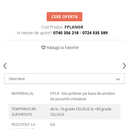
Articole din Plastic PET
Caserole
CERE OFERTA
Sosiere
Pahare
Cod Produs:
FPLANGR
Ai nevoie de ajutor?
0740 356 218
/
0724 035 589
Articole din Trestie de Zahar
Echipament de Protectie
Adauga la Favorite
Saci Menajeri
Articole din Carton Alb
Pahare
Tavite
Descriere
Articole din Carton Kraft Natur
Barcute
MATERIALUL
CPLA - bio-polimer pe baza de amidon
de porumb cristalizat
Boluri
Caserole
TEMPERATURI
de la -10 grade CELSIUS la +85 grade
SUPORTATE
CELSIUS
Pahare
Articole din Carton Kraft Natur +
REZISTENT LA
DA
Alb