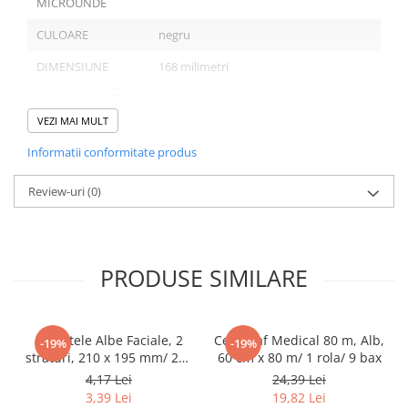
MICROUNDE
Pahare
CULOARE
negru
Sandwich
DIMENSIUNE
168 milimetri
Articole din Carton Negru
NUMAR BUCATI/
50
Barcute
SET
VEZI MAI MULT
Boluri
NUMAR SETURI/
20
Caserole
Informatii conformitate produs
BAX
Articole din Plastic PP
Review-uri
(0)
NUMAR BUCATI/
1000
Caserole
BAX
Sosiere
Boluri
PRODUSE SIMILARE
Articole din Trestie de Zahar Alb
Domeniu de utilizare:
Boluri
Farfurii
Diferite aplicatii reci/ calde in domeniul HoReCa
Servetele Albe Faciale, 2
Cearceaf Medical 80 m, Alb,
-19%
-19%
Articole din Trestie de Zahar Natur
straturi, 210 x 195 mm/ 200
60 cm x 80 m/ 1 rola/ 9 bax
set/ 45 bax
Boluri
4,17 Lei
24,39 Lei
3,39 Lei
19,82 Lei
Caserole