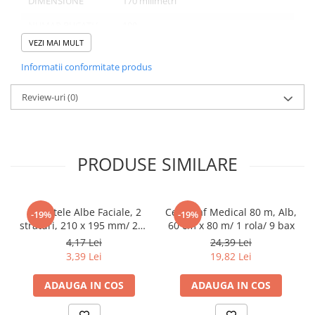
DIMENSIUNE
170 milimetri
Pahare
NUMAR BUCATI/
100
Sandwich
SET
VEZI MAI MULT
Articole din Carton Negru
NUMAR SETURI/
10
Informatii conformitate produs
BAX
Barcute
Boluri
Review-uri
(0)
NUMAR BUCATI/
1000
BAX
Caserole
Articole din Plastic PP
Caserole
PRODUSE SIMILARE
Domeniu de utilizare:
Sosiere
Diferite aplicatii reci/ calde in domeniul HoReCa
Boluri
Articole din Trestie de Zahar Alb
Servetele Albe Faciale, 2
Cearceaf Medical 80 m, Alb,
-19%
-19%
straturi, 210 x 195 mm/ 200
60 cm x 80 m/ 1 rola/ 9 bax
Boluri
set/ 45 bax
4,17 Lei
24,39 Lei
Farfurii
3,39 Lei
19,82 Lei
Articole din Trestie de Zahar Natur
ADAUGA IN COS
ADAUGA IN COS
Boluri
Caserole