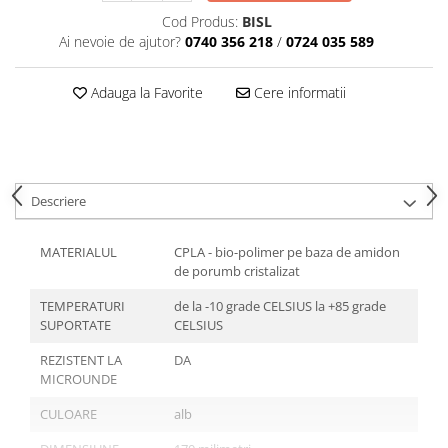
Articole din Plastic PET
Cod Produs:
BISL
Caserole
Ai nevoie de ajutor?
0740 356 218
/
0724 035 589
Sosiere
Pahare
Adauga la Favorite
Cere informatii
Articole din Trestie de Zahar
Echipament de Protectie
Saci Menajeri
Descriere
Articole din Carton Alb
Pahare
MATERIALUL
CPLA - bio-polimer pe baza de amidon
Tavite
de porumb cristalizat
Articole din Carton Kraft Natur
TEMPERATURI
de la -10 grade CELSIUS la +85 grade
Barcute
SUPORTATE
CELSIUS
Boluri
REZISTENT LA
DA
Caserole
MICROUNDE
Pahare
CULOARE
alb
Articole din Carton Kraft Natur +
Alb