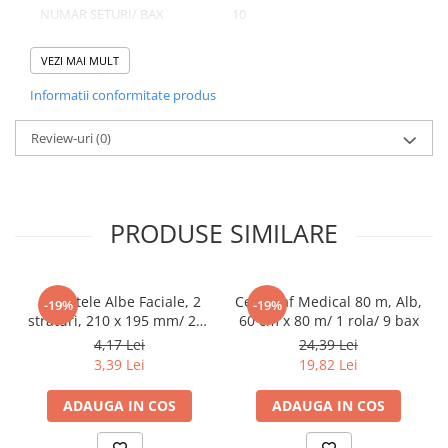
NUMAR SETURI/ BAX
10
Pahare
NUMAR BUCATI/ BAX
1000
Sandwich
VEZI MAI MULT
Articole din Carton Negru
Informatii conformitate produs
Barcute
Domeniu de utilizare:
Boluri
Review-uri
(0)
Diferite aplicatii reci/ calde in domeniul HoReCa
Caserole
Articole din Plastic PP
Caserole
PRODUSE SIMILARE
Sosiere
Boluri
Articole din Trestie de Zahar Alb
Servetele Albe Faciale, 2
Cearceaf Medical 80 m, Alb,
-19%
-19%
straturi, 210 x 195 mm/ 200
60 cm x 80 m/ 1 rola/ 9 bax
Boluri
set/ 45 bax
4,17 Lei
24,39 Lei
Farfurii
3,39 Lei
19,82 Lei
Articole din Trestie de Zahar Natur
ADAUGA IN COS
ADAUGA IN COS
Boluri
Caserole