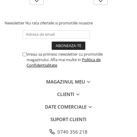
Farfurii
Platouri
Articole din XPS
Newsletter
Nu rata ofertele si promotiile noastre
Caserole
Tavite
Articole pentru Cofetarii si
Gelaterii
Vreau sa primesc newsletter cu promotiile
magazinului. Afla mai multe in
Politica de
Chese
Confidentialitate
Cupe Desert
Cupe Inghetata
MAGAZINUL MEU
Cutii Prajituri
Cutii Prajituri cu Fereastra
CLIENTI
Cutii Tort
DATE COMERCIALE
Discuri Tort
Forme de Copt
SUPORT CLIENTI
Hartie Dantelata
0740 356 218
Monoportii Prajituri