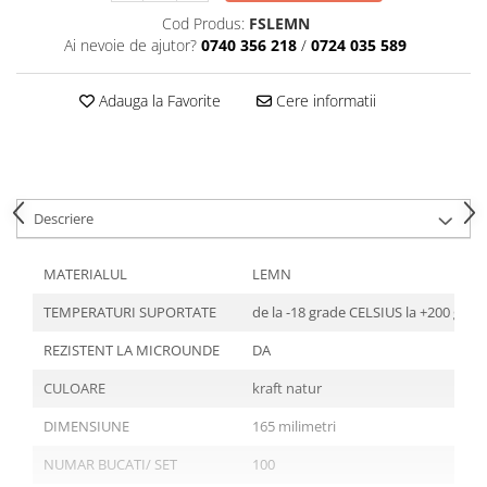
Articole din Plastic PET
Cod Produs:
FSLEMN
Caserole
Ai nevoie de ajutor?
0740 356 218
/
0724 035 589
Sosiere
Pahare
Adauga la Favorite
Cere informatii
Articole din Trestie de Zahar
Echipament de Protectie
Saci Menajeri
Descriere
Articole din Carton Alb
Pahare
MATERIALUL
LEMN
Tavite
TEMPERATURI SUPORTATE
de la -18 grade CELSIUS la +200 gra
Articole din Carton Kraft Natur
Barcute
REZISTENT LA MICROUNDE
DA
Boluri
CULOARE
kraft natur
Caserole
DIMENSIUNE
165 milimetri
Pahare
Articole din Carton Kraft Natur +
NUMAR BUCATI/ SET
100
Alb