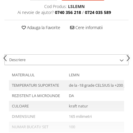
Articole din Plastic PET
Cod Produs:
LSLEMN
Caserole
Ai nevoie de ajutor?
0740 356 218
/
0724 035 589
Sosiere
Pahare
Adauga la Favorite
Cere informatii
Articole din Trestie de Zahar
Echipament de Protectie
Saci Menajeri
Descriere
Articole din Carton Alb
Pahare
MATERIALUL
LEMN
Tavite
TEMPERATURI SUPORTATE
de la -18 grade CELSIUS la +200 gra
Articole din Carton Kraft Natur
Barcute
REZISTENT LA MICROUNDE
DA
Boluri
CULOARE
kraft natur
Caserole
DIMENSIUNE
165 milimetri
Pahare
Articole din Carton Kraft Natur +
NUMAR BUCATI/ SET
100
Alb