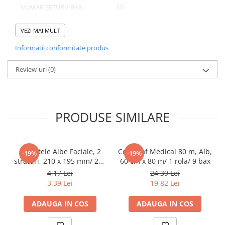
NUMAR SETURI/ BAX
10
Pahare
NUMAR BUCATI/ BAX
1000
Sandwich
VEZI MAI MULT
Articole din Carton Negru
Informatii conformitate produs
Barcute
Domeniu de utilizare:
Boluri
Review-uri
(0)
Diferite aplicatii reci/ calde in domeniul HoReCa
Caserole
Articole din Plastic PP
Caserole
PRODUSE SIMILARE
Sosiere
Boluri
Articole din Trestie de Zahar Alb
Servetele Albe Faciale, 2
Cearceaf Medical 80 m, Alb,
-19%
-19%
straturi, 210 x 195 mm/ 200
60 cm x 80 m/ 1 rola/ 9 bax
Boluri
set/ 45 bax
4,17 Lei
24,39 Lei
Farfurii
3,39 Lei
19,82 Lei
Articole din Trestie de Zahar Natur
ADAUGA IN COS
ADAUGA IN COS
Boluri
Caserole