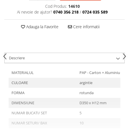
Tavite
Cod Produs:
14610
Articole Albe
Ai nevoie de ajutor?
0740 356 218
/
0724 035 589
Articole Natur
Articole Natur + Albe
Adauga la Favorite
Cere informatii
Boluri
Articole din Hartie
Consumabile
Catering
Descriere
Servetele
Hartie Copt
MATERIALUL
PAP - Carton + Aluminiu
Hartie Impachetat
CULOARE
argintie
Naproane
Port Tacam
FORMA
rotunda
Pungi Catering
DIMENSIUNE
D350 x H12 mm
Sacose
NUMAR BUCATI/ SET
5
Articole din Lemn
NUMAR SETURI/ BAX
10
Accesorii