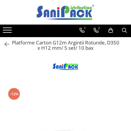
Toate Produsele
1
2
Produse de Curatenie
Sapunuri Lichide
Platforme Carton G12m Argintii Rotunde, D350
x H12 mm/ 5 set/ 10 bax
Detergenti pentru Rufe
Dozare Manuala
Dozare Automata
Detergenti pentru Vase
Spalare Automata
Spalare Manuala
-12%
Detergenti Degresanti
Detergenti Dezincrustanti
Detergenti Pardoseli
Detergenti Dezinfectanti