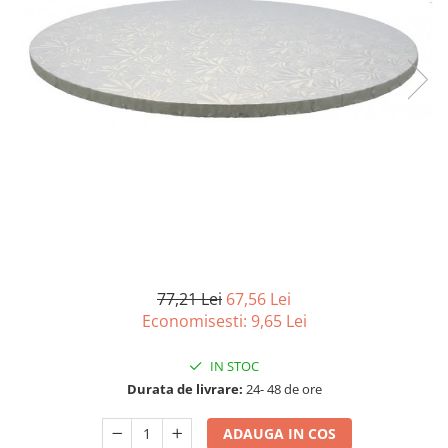
Detergenti Universali
Produse pentru Piscina
Detergenti Ultra-Concentrati
Ambalaje si Consumabile
Articole Biodegradabile
Pahare
Paie
Pungi
Tacamuri
Caserole Bambus
Farfurii
77,21 Lei
67,56 Lei
Articole din Aluminiu
Economisesti:
9,65
Lei
Caserole + Capace
IN STOC
Platouri
Durata de livrare:
24- 48 de ore
Articole din Carton
Pizza
ADAUGA IN COS