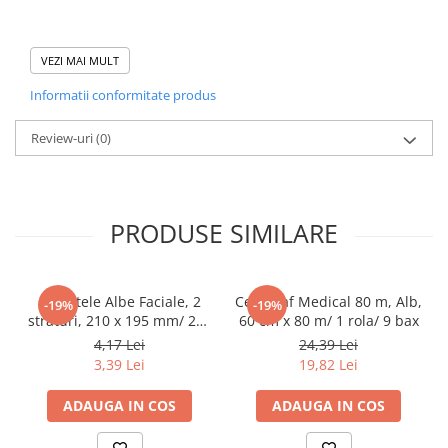
Tacamuri
Articole din Plastic PET
Domeniu de utilizare:
VEZI MAI MULT
Caserole
Diferite aplicatii reci/ calde in domeniul HoReCa
Sosiere
Informatii conformitate produs
Pahare
Review-uri
(0)
Articole din Trestie de Zahar
Echipament de Protectie
Saci Menajeri
PRODUSE SIMILARE
Articole din Carton Alb
Pahare
Tavite
Servetele Albe Faciale, 2
Cearceaf Medical 80 m, Alb,
-19%
-19%
Articole din Carton Kraft Natur
straturi, 210 x 195 mm/ 200
60 cm x 80 m/ 1 rola/ 9 bax
set/ 45 bax
4,17 Lei
24,39 Lei
Barcute
3,39 Lei
19,82 Lei
Boluri
Caserole
ADAUGA IN COS
ADAUGA IN COS
Pahare