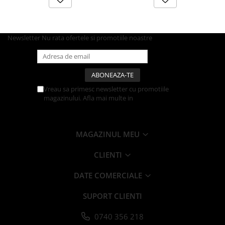
Articole din Carton Kraft Natur +
Alb
Pahare
Newsletter
Nu rata ofertele si promotiile noastre
Sandwich
Articole din Carton Negru
Barcute
Boluri
Vreau sa primesc newsletter cu promotiile
Caserole
magazinului. Afla mai multe in
Politica de
Confidentialitate
Articole din Plastic PP
Caserole
MAGAZINUL MEU
Sosiere
Boluri
CLIENTI
Articole din Trestie de Zahar Alb
DATE COMERCIALE
Boluri
Farfurii
SUPORT CLIENTI
Articole din Trestie de Zahar Natur
0740 356 218
Boluri