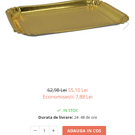
Detergenti Universali
Produse pentru Piscina
Detergenti Ultra-Concentrati
Ambalaje si Consumabile
Articole Biodegradabile
Pahare
Paie
Pungi
Tacamuri
Caserole Bambus
Farfurii
62,98 Lei
55,10 Lei
Articole din Aluminiu
Economisesti:
7,88
Lei
Caserole + Capace
IN STOC
Platouri
Durata de livrare:
24- 48 de ore
Articole din Carton
Pizza
ADAUGA IN COS