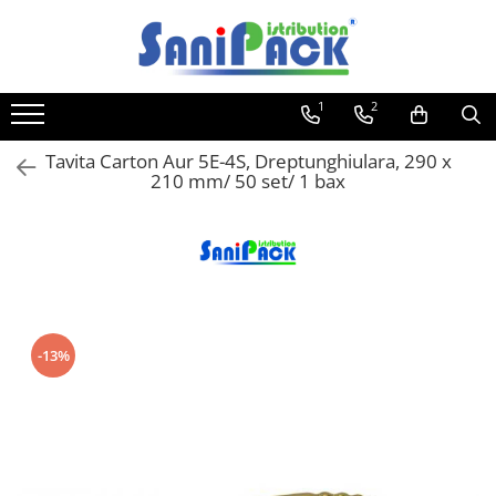
Toate Produsele
1
2
Produse de Curatenie
Sapunuri Lichide
Tavita Carton Aur 5E-4S, Dreptunghiulara, 290 x
210 mm/ 50 set/ 1 bax
Detergenti pentru Rufe
Dozare Manuala
Dozare Automata
Detergenti pentru Vase
Spalare Automata
Spalare Manuala
-13%
Detergenti Degresanti
Detergenti Dezincrustanti
Detergenti Pardoseli
Detergenti Dezinfectanti