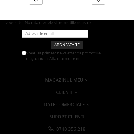
Articole din Carton Kraft Natur +
Alb
Pahare
Newsletter
Nu rata ofertele si promotiile noastre
Sandwich
Articole din Carton Negru
Barcute
Boluri
Vreau sa primesc newsletter cu promotiile
Caserole
magazinului. Afla mai multe in
Politica de
Confidentialitate
Articole din Plastic PP
Caserole
MAGAZINUL MEU
Sosiere
Boluri
CLIENTI
Articole din Trestie de Zahar Alb
DATE COMERCIALE
Boluri
Farfurii
SUPORT CLIENTI
Articole din Trestie de Zahar Natur
0740 356 218
Boluri