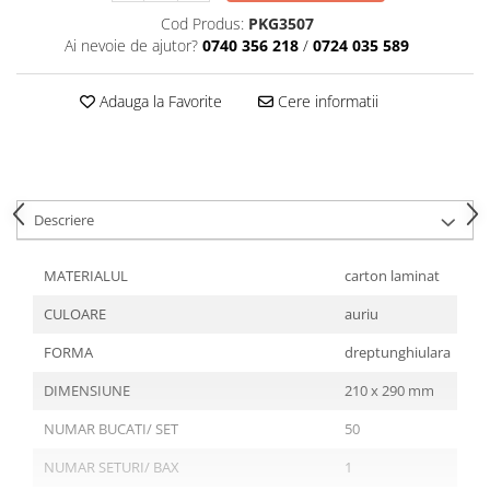
Tavite
Cod Produs:
PKG3507
Articole Albe
Ai nevoie de ajutor?
0740 356 218
/
0724 035 589
Articole Natur
Articole Natur + Albe
Adauga la Favorite
Cere informatii
Boluri
Articole din Hartie
Consumabile
Catering
Descriere
Servetele
Hartie Copt
MATERIALUL
carton laminat
Hartie Impachetat
CULOARE
auriu
Naproane
Port Tacam
FORMA
dreptunghiulara
Pungi Catering
DIMENSIUNE
210 x 290 mm
Sacose
NUMAR BUCATI/ SET
50
Articole din Lemn
NUMAR SETURI/ BAX
1
Accesorii