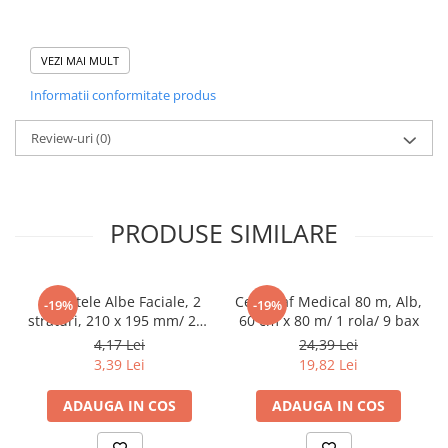
Tacamuri
Articole din Plastic PET
Domeniu de utilizare:
VEZI MAI MULT
Caserole
Diferite aplicatii reci/ calde in domeniul HoReCa
Sosiere
Informatii conformitate produs
Pahare
Review-uri
(0)
Articole din Trestie de Zahar
Echipament de Protectie
Saci Menajeri
PRODUSE SIMILARE
Articole din Carton Alb
Pahare
Tavite
Servetele Albe Faciale, 2
Cearceaf Medical 80 m, Alb,
-19%
-19%
Articole din Carton Kraft Natur
straturi, 210 x 195 mm/ 200
60 cm x 80 m/ 1 rola/ 9 bax
set/ 45 bax
4,17 Lei
24,39 Lei
Barcute
3,39 Lei
19,82 Lei
Boluri
Caserole
ADAUGA IN COS
ADAUGA IN COS
Pahare