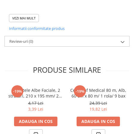
Pahare
Domeniu de utilizare:
Sandwich
VEZI MAI MULT
Diferite aplicatii reci/ calde in domeniul HoReCa
Articole din Carton Negru
Informatii conformitate produs
Barcute
Boluri
Review-uri
(0)
Caserole
Articole din Plastic PP
Caserole
PRODUSE SIMILARE
Sosiere
Boluri
Articole din Trestie de Zahar Alb
Servetele Albe Faciale, 2
Cearceaf Medical 80 m, Alb,
-19%
-19%
straturi, 210 x 195 mm/ 200
60 cm x 80 m/ 1 rola/ 9 bax
Boluri
set/ 45 bax
4,17 Lei
24,39 Lei
Farfurii
3,39 Lei
19,82 Lei
Articole din Trestie de Zahar Natur
ADAUGA IN COS
ADAUGA IN COS
Boluri
Caserole