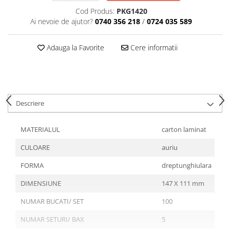
Articole din Plastic PET
Cod Produs:
PKG1420
Caserole
Ai nevoie de ajutor?
0740 356 218
/
0724 035 589
Sosiere
Pahare
Adauga la Favorite
Cere informatii
Articole din Trestie de Zahar
Echipament de Protectie
Saci Menajeri
Descriere
Articole din Carton Alb
Pahare
MATERIALUL
carton laminat
Tavite
CULOARE
auriu
Articole din Carton Kraft Natur
Barcute
FORMA
dreptunghiulara
Boluri
DIMENSIUNE
147 X 111 mm
Caserole
NUMAR BUCATI/ SET
100
Pahare
Articole din Carton Kraft Natur +
NUMAR SETURI/ BAX
5
Alb