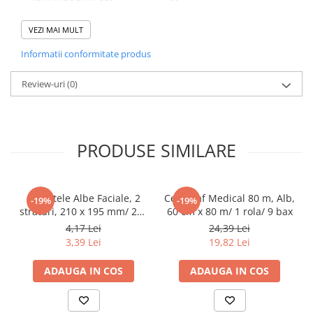
Pahare
NUMAR SETURI/ BAX
5
VEZI MAI MULT
Sandwich
NUMAR BUCATI/ BAX
500
Informatii conformitate produs
Articole din Carton Negru
Barcute
Review-uri
(0)
Boluri
Domeniu de utilizare:
Caserole
Diferite aplicatii reci/ calde in domeniul HoReCa
Articole din Plastic PP
PRODUSE SIMILARE
Caserole
Sosiere
Boluri
Servetele Albe Faciale, 2
Cearceaf Medical 80 m, Alb,
-19%
-19%
Articole din Trestie de Zahar Alb
straturi, 210 x 195 mm/ 200
60 cm x 80 m/ 1 rola/ 9 bax
set/ 45 bax
4,17 Lei
24,39 Lei
Boluri
3,39 Lei
19,82 Lei
Farfurii
Articole din Trestie de Zahar Natur
ADAUGA IN COS
ADAUGA IN COS
Boluri
Caserole