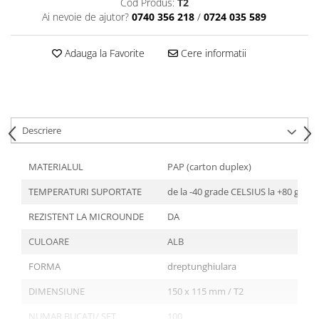
Cod Produs:
T2
Articole din Plastic PET
Ai nevoie de ajutor?
0740 356 218
/
0724 035 589
Caserole
Sosiere
Adauga la Favorite
Cere informatii
Pahare
Articole din Trestie de Zahar
Echipament de Protectie
Saci Menajeri
Descriere
Articole din Carton Alb
MATERIALUL
PAP (carton duplex)
Pahare
Tavite
TEMPERATURI SUPORTATE
de la -40 grade CELSIUS la +80 grad
Articole din Carton Kraft Natur
REZISTENT LA MICROUNDE
DA
Barcute
CULOARE
ALB
Boluri
Caserole
FORMA
dreptunghiulara
Pahare
DIMENSIUNE
150 x 115 mm / T2
Articole din Carton Kraft Natur +
NUMAR BUCATI/ SET
100
Alb