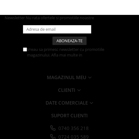
Farfurii
Platouri
Newsletter
Nu rata ofertele si promotiile noastre
Articole din XPS
Caserole
Tavite
Articole pentru Cofetarii si
Vreau sa primesc newsletter cu promotiile
Gelaterii
magazinului. Afla mai multe in
Politica de
Confidentialitate
Chese
Cupe Desert
MAGAZINUL MEU
Cupe Inghetata
Cutii Prajituri
CLIENTI
Cutii Prajituri cu Fereastra
DATE COMERCIALE
Cutii Tort
Discuri Tort
SUPORT CLIENTI
Forme de Copt
Hartie Dantelata
0740 356 218
Monoportii Prajituri
0724 035 589