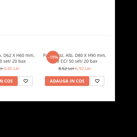
b, D62 X H60 mm,
Pahar 8oz, Alb, D80 X H90 mm,
Pahar 12o
-19%
-19%
0 set/ 20 bax
230 CC/ 50 set/ 20 bax
mm, 350 
ei
3,45 Lei
8,52 Lei
6,92 Lei
17,2
N COS
ADAUGA IN COS
ADAUG