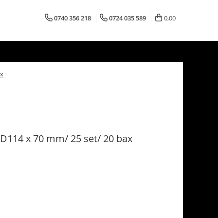
0740 356 218
0724 035 589
0,00
ax
, D114 x 70 mm/ 25 set/ 20 bax