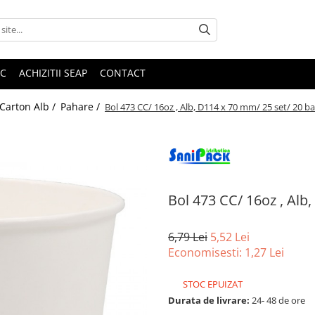
IC
ACHIZITII SEAP
CONTACT
 Carton Alb /
Pahare /
Bol 473 CC/ 16oz , Alb, D114 x 70 mm/ 25 set/ 20 b
Bol 473 CC/ 16oz , Alb
6,79 Lei
5,52 Lei
Economisesti:
1,27
Lei
STOC EPUIZAT
Durata de livrare:
24- 48 de ore