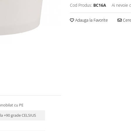
Cod Produs:
BC16A
Ai nevoie 
Adauga la Favorite
Cere 
nnobilat cu PE
 la +90 grade CELSIUS