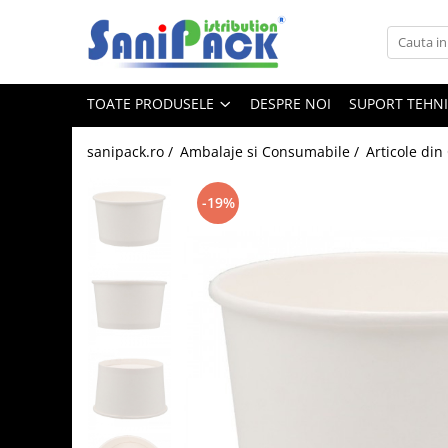
Toate Produsele
TOATE PRODUSELE
DESPRE NOI
SUPORT TEHN
Produse de Curatenie
Sapunuri Lichide
sanipack.ro /
Ambalaje si Consumabile /
Articole din
Detergenti pentru Rufe
Dozare Manuala
-19%
Dozare Automata
Detergenti pentru Vase
Spalare Automata
Spalare Manuala
Detergenti Degresanti
Detergenti Dezincrustanti
Detergenti Pardoseli
Detergenti Dezinfectanti