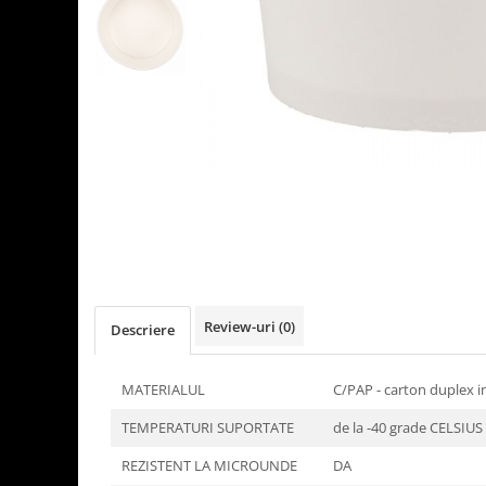
Detergenti Universali
Produse pentru Piscina
Detergenti Ultra-Concentrati
Ambalaje si Consumabile
Articole Biodegradabile
Pahare
Paie
Pungi
Tacamuri
Caserole Bambus
Farfurii
Review-uri
(0)
Descriere
Articole din Aluminiu
Caserole + Capace
MATERIALUL
C/PAP - carton duplex i
Platouri
TEMPERATURI SUPORTATE
de la -40 grade CELSIUS
Articole din Carton
Pizza
REZISTENT LA MICROUNDE
DA