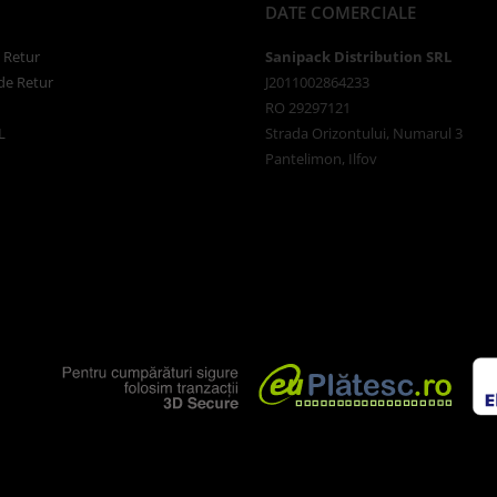
DATE COMERCIALE
e Retur
Sanipack Distribution SRL
de Retur
J2011002864233
RO 29297121
L
Strada Orizontului, Numarul 3
Pantelimon, Ilfov