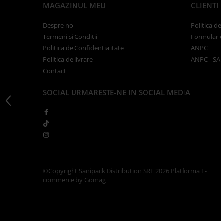
Articole din Carton Kraft Natur +
MAGAZINUL MEU
CLIENTI
Alb
Despre noi
Politica d
Pahare
Termeni si Conditii
Formular 
Sandwich
Politica de Confidentialitate
ANPC
Articole din Carton Negru
Politica de livrare
ANPC - SA
Barcute
Contact
Boluri
SOCIAL
URMARESTE-NE IN SOCIAL MEDIA
Caserole
Articole din Plastic PP
Caserole
Sosiere
Boluri
Articole din Trestie de Zahar Alb
©Copyright Sanipack Distribution SRL 2026
Platforma E-
Boluri
commerce by Gomag
Farfurii
Articole din Trestie de Zahar Natur
Boluri