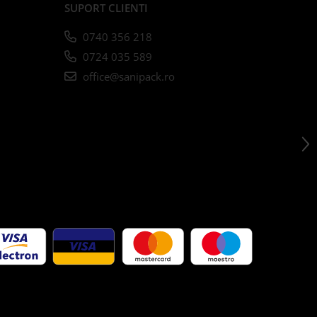
SUPORT CLIENTI
0740 356 218
0724 035 589
office@sanipack.ro