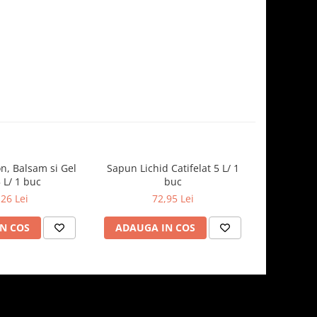
n, Balsam si Gel
Sapun Lichid Catifelat 5 L/ 1
Benzi Igie
 L/ 1 buc
buc
c
,26 Lei
72,95 Lei
N COS
ADAUGA IN COS
ADAUG