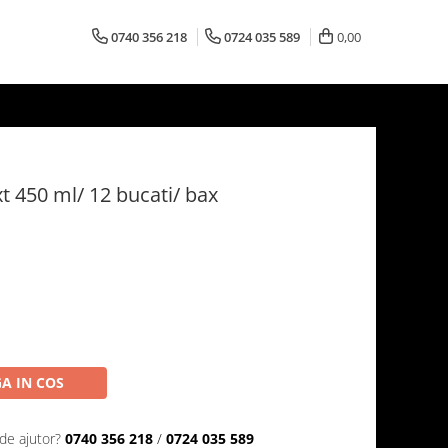
0740 356 218
0724 035 589
0,00
t 450 ml/ 12 bucati/ bax
A IN COS
de ajutor?
0740 356 218
/
0724 035 589