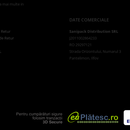
la mai multe in
Politica de Confidentialitate
DATE COMERCIALE
e Retur
Sanipack Distribution SRL
de Retur
J2011002864233
RO 29297121
L
Strada Orizontului, Numarul 3
Pantelimon, Ilfov