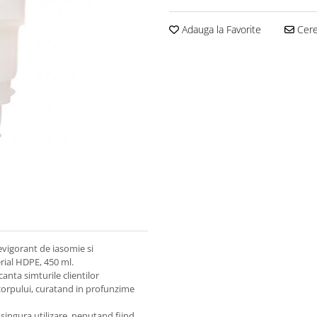
Adauga la Favorite
Cere 
vigorant de iasomie si
rial HDPE, 450 ml.
nta simturile clientilor
 corpului, curatand in profunzime
 singura utilizare, neputand fiind