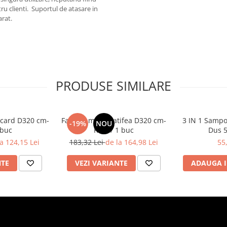
ru clienti. Suportul de atasare in
arat.
PRODUSE SIMILARE
ocard D320 cm-
Fata de masa Catifea D320 cm-
3 IN 1 Sampo
-19%
NOU
 buc
Rosu/ 1 buc
Dus 5
a 124,15 Lei
183,32 Lei
de la 164,98 Lei
55
NTE
VEZI VARIANTE
ADAUGA I