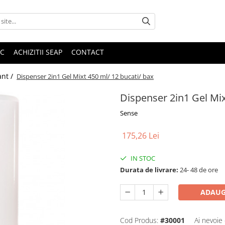
IC
ACHIZITII SEAP
CONTACT
ant /
Dispenser 2in1 Gel Mixt 450 ml/ 12 bucati/ bax
Dispenser 2in1 Gel Mix
Sense
175,26 Lei
IN STOC
Durata de livrare:
24- 48 de ore
ADAUG
Cod Produs:
#30001
Ai nevoie 