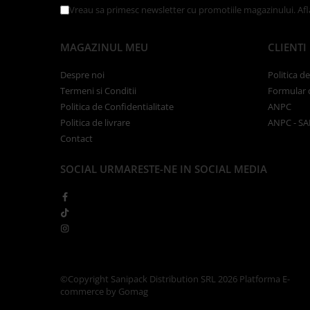
Tacamuri
Vreau sa primesc newsletter cu promotiile magazinului. Af
Articole din Plastic PET
Caserole
MAGAZINUL MEU
CLIENTI
Sosiere
Despre noi
Politica d
Pahare
Termeni si Conditii
Formular 
Articole din Trestie de Zahar
Politica de Confidentialitate
ANPC
Echipament de Protectie
Politica de livrare
ANPC - SA
Contact
Saci Menajeri
Articole din Carton Alb
SOCIAL
URMARESTE-NE IN SOCIAL MEDIA
Pahare
Tavite
Articole din Carton Kraft Natur
Barcute
Boluri
Caserole
©Copyright Sanipack Distribution SRL 2026
Platforma E-
commerce by Gomag
Pahare