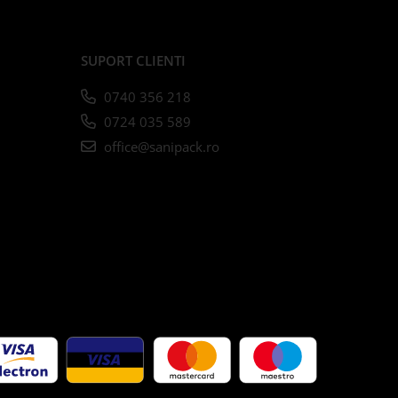
SUPORT CLIENTI
0740 356 218
0724 035 589
office@sanipack.ro