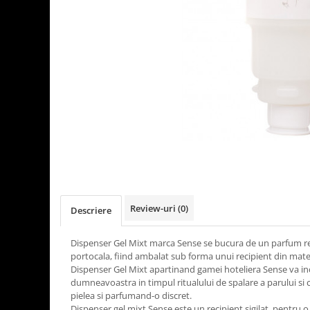
Detergenti Universali
Produse pentru Piscina
Detergenti Ultra-Concentrati
Ambalaje si Consumabile
Articole Biodegradabile
Pahare
Paie
Pungi
Tacamuri
Caserole Bambus
Farfurii
Review-uri
(0)
Descriere
Articole din Aluminiu
Caserole + Capace
Dispenser Gel Mixt marca Sense se bucura de un parfum re
Platouri
portocala, fiind ambalat sub forma unui recipient din mate
Dispenser Gel Mixt apartinand gamei hoteliera Sense va inca
Articole din Carton
dumneavoastra in timpul ritualului de spalare a parului si
Pizza
pielea si parfumand-o discret.
Dispenser gel mixt Sense este un recipient sigilat, pentru o