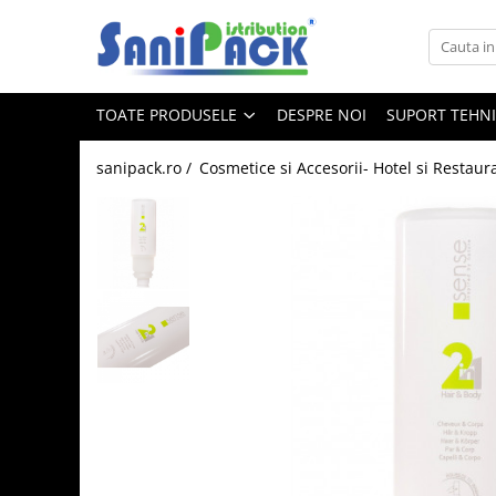
Toate Produsele
TOATE PRODUSELE
DESPRE NOI
SUPORT TEHN
Produse de Curatenie
Sapunuri Lichide
sanipack.ro /
Cosmetice si Accesorii- Hotel si Restaur
Detergenti pentru Rufe
Dozare Manuala
Dozare Automata
Detergenti pentru Vase
Spalare Automata
Spalare Manuala
Detergenti Degresanti
Detergenti Dezincrustanti
Detergenti Pardoseli
Detergenti Dezinfectanti