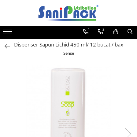
Toate Produsele
1
2
Produse de Curatenie
Sapunuri Lichide
Dispenser Sapun Lichid 450 ml/ 12 bucati/ bax
Detergenti pentru Rufe
Sense
Dozare Manuala
Dozare Automata
Detergenti pentru Vase
Spalare Automata
Spalare Manuala
Detergenti Degresanti
Detergenti Dezincrustanti
Detergenti Pardoseli
Detergenti Dezinfectanti