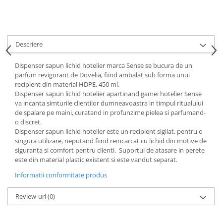
Tavite
Articole Albe
Articole Natur
Articole Natur + Albe
Descriere
Boluri
Dispenser sapun lichid hotelier marca Sense se bucura de un
Articole din Hartie
parfum revigorant de Dovelia, fiind ambalat sub forma unui
Consumabile
recipient din material HDPE, 450 ml.
Dispenser sapun lichid hotelier apartinand gamei hotelier Sense
Catering
va incanta simturile clientilor dumneavoastra in timpul ritualului
Servetele
de spalare pe maini, curatand in profunzime pielea si parfumand-
Hartie Copt
o discret.
Dispenser sapun lichid hotelier este un recipient sigilat, pentru o
Hartie Impachetat
singura utilizare, neputand fiind reincarcat cu lichid din motive de
Naproane
siguranta si comfort pentru clienti. Suportul de atasare in perete
Port Tacam
este din material plastic existent si este vandut separat.
Pungi Catering
Informatii conformitate produs
Sacose
Review-uri
(0)
Articole din Lemn
Accesorii