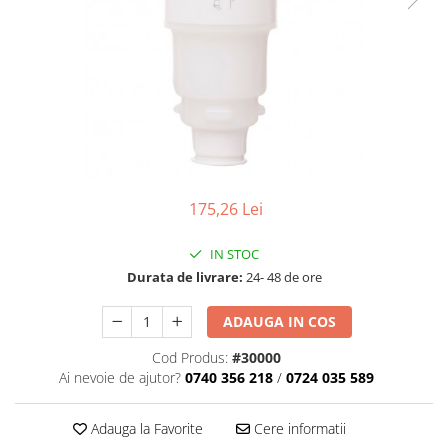
Detergenti Universali
Produse pentru Piscina
Detergenti Ultra-Concentrati
Ambalaje si Consumabile
Articole Biodegradabile
Pahare
Paie
175,26 Lei
Pungi
Tacamuri
IN STOC
Caserole Bambus
Durata de livrare:
24- 48 de ore
Farfurii
Articole din Aluminiu
ADAUGA IN COS
Caserole + Capace
Cod Produs:
#30000
Platouri
Ai nevoie de ajutor?
0740 356 218
/
0724 035 589
Articole din Carton
Pizza
Adauga la Favorite
Cere informatii