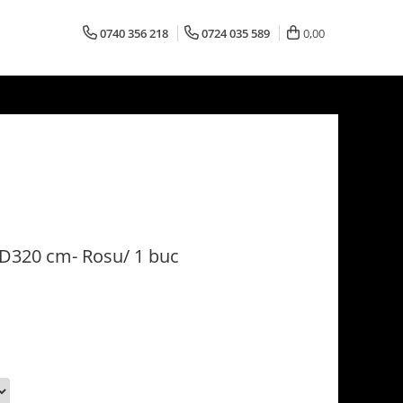
0740 356 218
0724 035 589
0,00
D320 cm- Rosu/ 1 buc