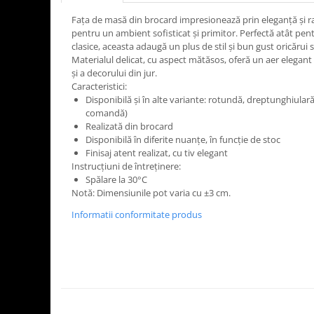
Tavite
Fața de masă din brocard impresionează prin eleganță și ra
Articole Albe
pentru un ambient sofisticat și primitor. Perfectă atât pen
Articole Natur
clasice, aceasta adaugă un plus de stil și bun gust oricărui 
Articole Natur + Albe
Materialul delicat, cu aspect mătăsos, oferă un aer elegan
și a decorului din jur.
Boluri
Caracteristici:
Articole din Hartie
Disponibilă și în alte variante: rotundă, dreptunghiular
comandă)
Consumabile
Realizată din brocard
Catering
Disponibilă în diferite nuanțe, în funcție de stoc
Servetele
Finisaj atent realizat, cu tiv elegant
Instrucțiuni de întreținere:
Hartie Copt
Spălare la 30°C
Hartie Impachetat
Notă: Dimensiunile pot varia cu ±3 cm.
Naproane
Informatii conformitate produs
Port Tacam
Pungi Catering
Sacose
Articole din Lemn
Accesorii