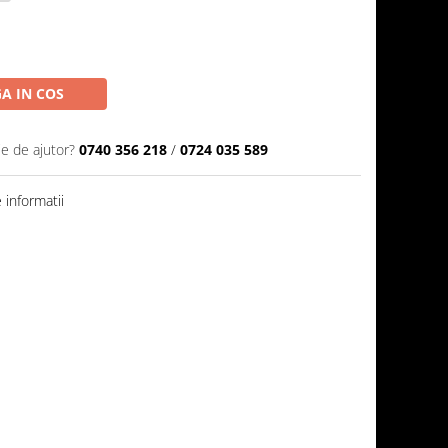
A IN COS
ie de ajutor?
0740 356 218
/
0724 035 589
informatii