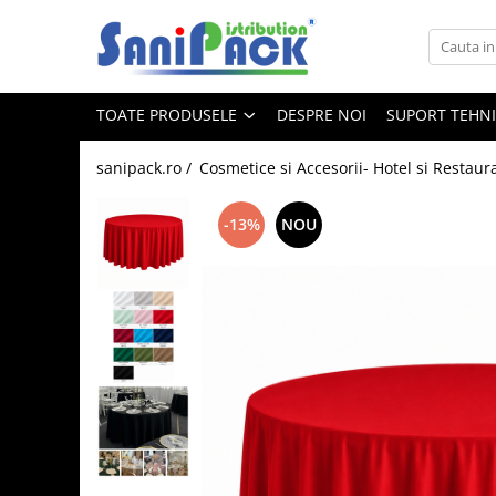
Toate Produsele
TOATE PRODUSELE
DESPRE NOI
SUPORT TEHN
Produse de Curatenie
Sapunuri Lichide
sanipack.ro /
Cosmetice si Accesorii- Hotel si Restaur
Detergenti pentru Rufe
Dozare Manuala
-13%
NOU
Dozare Automata
Detergenti pentru Vase
Spalare Automata
Spalare Manuala
Detergenti Degresanti
Detergenti Dezincrustanti
Detergenti Pardoseli
Detergenti Dezinfectanti