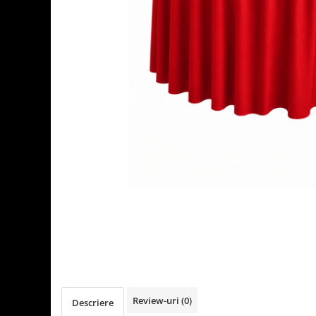
Detergenti Universali
Produse pentru Piscina
Detergenti Ultra-Concentrati
Ambalaje si Consumabile
Articole Biodegradabile
Pahare
Paie
Pungi
Tacamuri
Caserole Bambus
Farfurii
Articole din Aluminiu
Caserole + Capace
Platouri
Articole din Carton
Pizza
Review-uri
(0)
Descriere