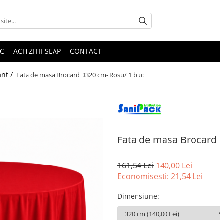
IC
ACHIZITII SEAP
CONTACT
ant /
Fata de masa Brocard D320 cm- Rosu/ 1 buc
Fata de masa Brocard 
161,54 Lei
140,00 Lei
Economisesti:
21,54
Lei
Dimensiune
: