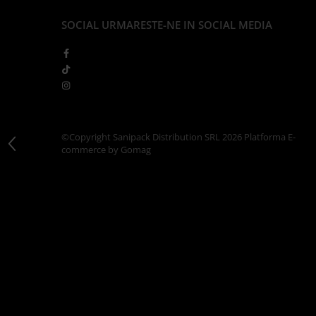
Articole din Carton Kraft Natur +
Alb
SOCIAL
URMARESTE-NE IN SOCIAL MEDIA
Pahare
Sandwich
Articole din Carton Negru
Barcute
Boluri
Caserole
©Copyright Sanipack Distribution SRL 2026
Platforma E-
commerce by Gomag
Articole din Plastic PP
Caserole
Sosiere
Boluri
Articole din Trestie de Zahar Alb
Boluri
Farfurii
Articole din Trestie de Zahar Natur
Boluri