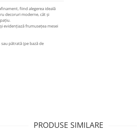
finament, fiind alegerea ideală
tru decoruri moderne, cât și
spațiu.
t și evidențiază frumusețea mesei
ă sau pătrată (pe bază de
PRODUSE SIMILARE