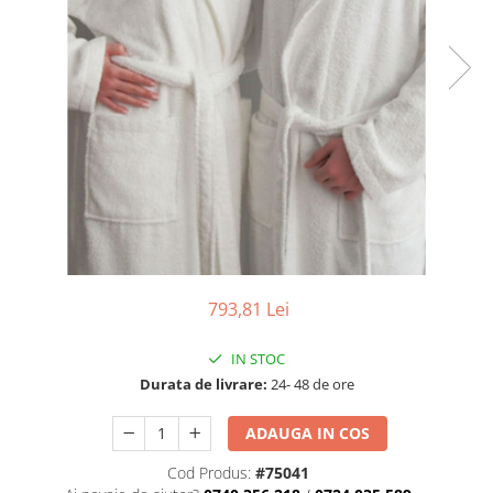
Detergenti Universali
Produse pentru Piscina
Detergenti Ultra-Concentrati
Ambalaje si Consumabile
Articole Biodegradabile
Pahare
Paie
Pungi
Tacamuri
Caserole Bambus
793,81 Lei
Farfurii
Articole din Aluminiu
IN STOC
Caserole + Capace
Durata de livrare:
24- 48 de ore
Platouri
ADAUGA IN COS
Articole din Carton
Pizza
Cod Produs:
#75041