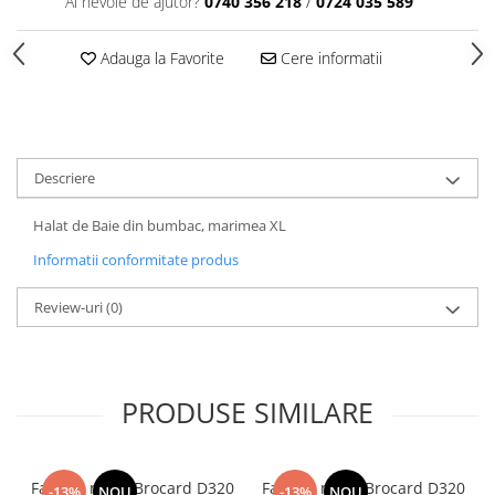
Ai nevoie de ajutor?
0740 356 218
/
0724 035 589
Tavite
Articole Albe
Adauga la Favorite
Cere informatii
Articole Natur
Articole Natur + Albe
Boluri
Articole din Hartie
Descriere
Consumabile
Catering
Halat de Baie din bumbac, marimea XL
Servetele
Informatii conformitate produs
Hartie Copt
Hartie Impachetat
Review-uri
(0)
Naproane
Port Tacam
Pungi Catering
PRODUSE SIMILARE
Sacose
Articole din Lemn
Accesorii
Fata de masa Brocard D320
Fata de masa Brocard D320
-13%
NOU
-13%
NOU