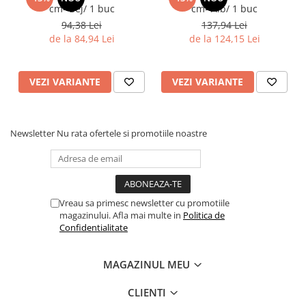
Tacamuri
cm- Bej/ 1 buc
cm- Alb/ 1 buc
Articole din Plastic PET
94,38 Lei
137,94 Lei
de la 84,94 Lei
de la 124,15 Lei
Caserole
Sosiere
Pahare
VEZI VARIANTE
VEZI VARIANTE
Articole din Trestie de Zahar
Echipament de Protectie
Newsletter
Nu rata ofertele si promotiile noastre
Saci Menajeri
Articole din Carton Alb
Pahare
Tavite
Vreau sa primesc newsletter cu promotiile
magazinului. Afla mai multe in
Politica de
Articole din Carton Kraft Natur
Confidentialitate
Barcute
Boluri
MAGAZINUL MEU
Caserole
CLIENTI
Pahare