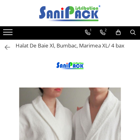
Toate Produsele
1
2
Produse de Curatenie
Sapunuri Lichide
Halat De Baie Xl, Bumbac, Marimea XL/ 4 bax
Detergenti pentru Rufe
Dozare Manuala
Dozare Automata
Detergenti pentru Vase
Spalare Automata
Spalare Manuala
Detergenti Degresanti
Detergenti Dezincrustanti
Detergenti Pardoseli
Detergenti Dezinfectanti