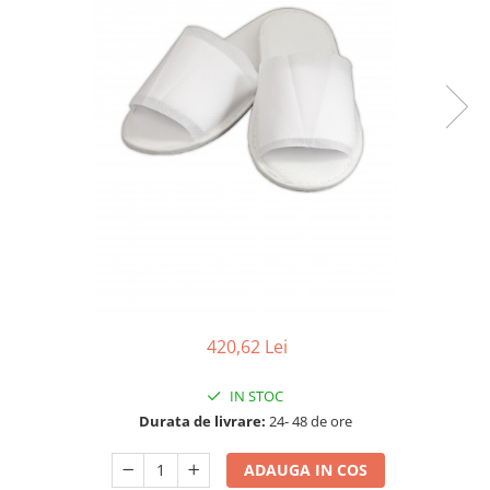
Detergenti Universali
Produse pentru Piscina
Detergenti Ultra-Concentrati
Ambalaje si Consumabile
Articole Biodegradabile
Pahare
Paie
Pungi
Tacamuri
Caserole Bambus
Farfurii
Articole din Aluminiu
420,62 Lei
Caserole + Capace
IN STOC
Platouri
Durata de livrare:
24- 48 de ore
Articole din Carton
Pizza
ADAUGA IN COS