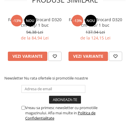
Tacamuri
Articole din Plastic PET
Caserole
Fata de masa Brocard D320
Fata de masa Brocard D320
-13%
NOU
-13%
NOU
cm- Bej/ 1 buc
cm- Alb/ 1 buc
Sosiere
94,38 Lei
137,94 Lei
Pahare
de la 84,94 Lei
de la 124,15 Lei
Articole din Trestie de Zahar
Echipament de Protectie
VEZI VARIANTE
VEZI VARIANTE
Saci Menajeri
Articole din Carton Alb
Pahare
Newsletter
Nu rata ofertele si promotiile noastre
Tavite
Articole din Carton Kraft Natur
Barcute
Vreau sa primesc newsletter cu promotiile
Boluri
magazinului. Afla mai multe in
Politica de
Caserole
Confidentialitate
Pahare