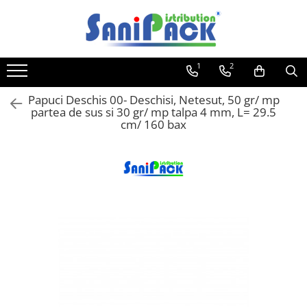
Toate Produsele
1
2
Produse de Curatenie
Sapunuri Lichide
Papuci Deschis 00- Deschisi, Netesut, 50 gr/ mp
partea de sus si 30 gr/ mp talpa 4 mm, L= 29.5
Detergenti pentru Rufe
cm/ 160 bax
Dozare Manuala
Dozare Automata
Detergenti pentru Vase
Spalare Automata
Spalare Manuala
Detergenti Degresanti
Detergenti Dezincrustanti
Detergenti Pardoseli
Detergenti Dezinfectanti