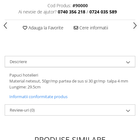
Tavite
Cod Produs:
#90000
Articole Albe
Ai nevoie de ajutor?
0740 356 218
/
0724 035 589
Articole Natur
Articole Natur + Albe
Adauga la Favorite
Cere informatii
Boluri
Articole din Hartie
Consumabile
Catering
Descriere
Servetele
Papuci hotelieri
Hartie Copt
Material netesut, 50gr/mp partea de sus si 30 gr/mp talpa 4 mm
Hartie Impachetat
Lungime: 29.5cm
Naproane
Informatii conformitate produs
Port Tacam
Pungi Catering
Review-uri
(0)
Sacose
Articole din Lemn
Accesorii
PRODUSE SIMILARE