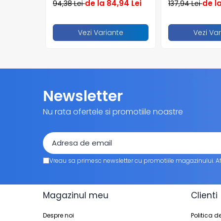
de la 84,94 Lei
de la
94,38 Lei
137,94 Lei
Tacamuri
Articole din Plastic PET
Caserole
Vezi Variante
Vezi Va
Sosiere
Pahare
Articole din Trestie de Zahar
Echipament de Protectie
Newsletter
Saci Menajeri
Nu rata ofertele si promotiile noastre
Articole din Carton Alb
Pahare
Tavite
Articole din Carton Kraft Natur
Vreau sa primesc newsletter cu promotiile magazinului. A
Barcute
Boluri
Magazinul meu
Clienti
Caserole
Pahare
Despre noi
Politica d