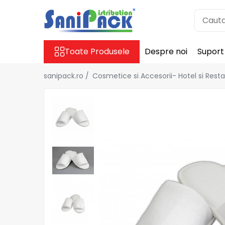
Toate Produsele
Toate Produsele
Despre noi
Suport
Produse de Curatenie
Sapunuri Lichide
sanipack.ro /
Cosmetice si Accesorii- Hotel si Rest
Detergenti pentru Rufe
Dozare Manuala
Dozare Automata
Detergenti pentru Vase
Spalare Automata
Spalare Manuala
Detergenti Degresanti
Detergenti Dezincrustanti
Detergenti Pardoseli
Detergenti Dezinfectanti