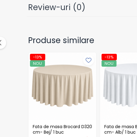
Tavite
Review-uri
(0)
Articole Albe
Articole Natur
Articole Natur + Albe
Boluri
Produse similare
Articole din Hartie
Consumabile
-13%
-13%
Catering
NOU
NOU
Servetele
Hartie Copt
Hartie Impachetat
Naproane
Port Tacam
Pungi Catering
Sacose
Articole din Lemn
Fata de masa Brocard D320
Fata de masa 
Accesorii
cm- Bej/ 1 buc
cm- Alb/ 1 buc