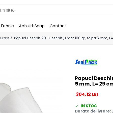
 Tehnic
Achizitii Seap
Contact
aurant /
Papuci Deschis 20- Deschisi, Frotir 180 gr, talpa 5 mm, 
Papuci Deschis 
5 mm, L= 29 c
304,12 LEI
IN STOC
Durata de livrare:
2