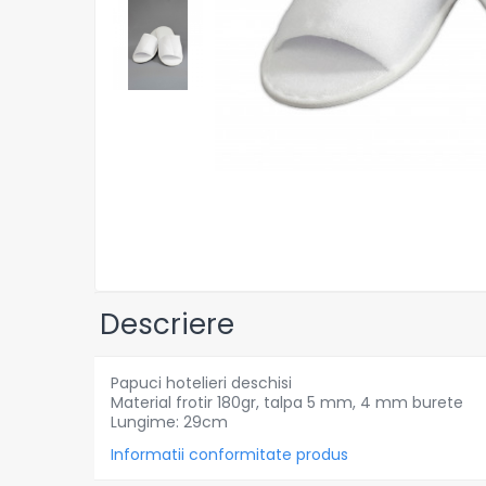
Detergenti Universali
Produse pentru Piscina
Detergenti Ultra-Concentrati
Ambalaje si Consumabile
Articole Biodegradabile
Pahare
Paie
Pungi
Tacamuri
Caserole Bambus
Farfurii
Descriere
Articole din Aluminiu
Caserole + Capace
Papuci hotelieri deschisi
Platouri
Material frotir 180gr, talpa 5 mm, 4 mm burete
Lungime: 29cm
Articole din Carton
Informatii conformitate produs
Pizza