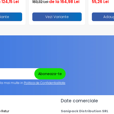
 124,15 Lei
de la 164,98 Lei
55,26 Lei
183,32 Lei
riante
Vezi Variante
Adaug
fla mai multe in
Politica de Confidentialitate
Date comerciale
Sanipack Distribution SRL
e Retur