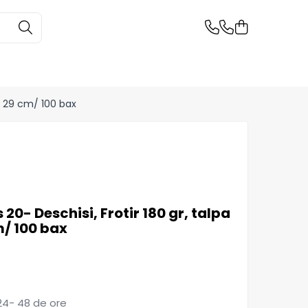
L= 29 cm/ 100 bax
20- Deschisi, Frotir 180 gr, talpa
m/ 100 bax
4- 48 de ore