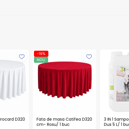
-19%
NOU
Brocard D320
Fata de masa Catifea D320
3 IN 1 Sampo
cm- Rosu/ 1 buc
Dus 5 L/ 1 b