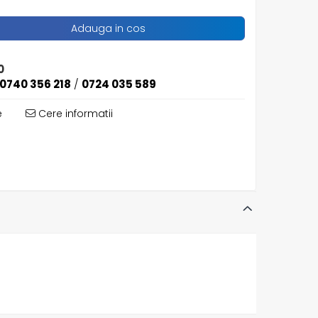
Adauga in cos
0
0740 356 218
/
0724 035 589
e
Cere informatii