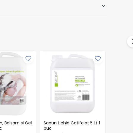
n, Balsam si Gel
Sapun Lichid Catifelat 5 L/ 1
Benzi Igi
uc
buc
3.6 cm/ 