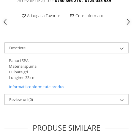
Ai nevoie de ajutor?
0740 356 218
/
0724 035 589
Articole din Plastic PET
Caserole
Adauga la Favorite
Cere informatii
Sosiere
Pahare
Articole din Trestie de Zahar
Echipament de Protectie
Descriere
Saci Menajeri
Papuci SPA
Articole din Carton Alb
Material spuma
Pahare
Culoare gri
Lungime 33 cm
Tavite
Articole din Carton Kraft Natur
Informatii conformitate produs
Barcute
Review-uri
(0)
Boluri
Caserole
Pahare
PRODUSE SIMILARE
Articole din Carton Kraft Natur +
Alb