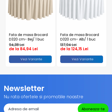
Pahare
Sandwich
Articole din Carton Negru
Barcute
Boluri
Fata de masa Brocard
Fata de masa Brocard
D320 cm- Bej/ 1 buc
D320 cm- Alb/ 1 buc
Caserole
94,38 Lei
137,94 Lei
Articole din Plastic PP
de la 84,94 Lei
de la 124,15 Lei
Caserole
Vezi Variante
Vezi Variante
Sosiere
Boluri
Articole din Trestie de Zahar Alb
Boluri
Newsletter
Farfurii
Articole din Trestie de Zahar
Nu rata ofertele si promotiile noastre
Natur
Boluri