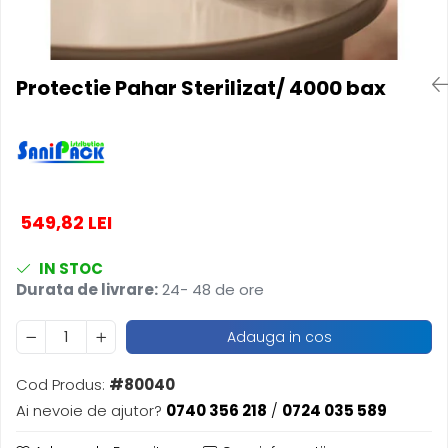
Produse pentru Piscina
Articole Albe
Mop Talpa
Articole Natur
Detergenti Ultra-Concentrati
Mop-K
Articole Natur + Albe
Boluri
Mopuri Clasice
Protectie Pahar Sterilizat/ 4000 bax
Articole din Hartie
Produse din plastic
Consumabile
Racleta Pardoseala
Catering
Spalatoare Inox/ Sarma
Servetele
Hartie Copt
549,82 LEI
Hartie Impachetat
Naproane
IN STOC
Durata de livrare:
24- 48 de ore
Port Tacam
Pungi Catering
Adauga in cos
Sacose
Articole din Lemn
Cod Produs:
#80040
Accesorii
Ai nevoie de ajutor?
0740 356 218
/
0724 035 589
Tacamuri