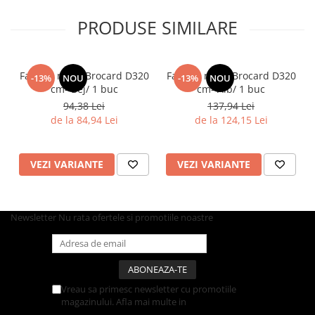
Pahare
PRODUSE SIMILARE
Sandwich
Articole din Carton Negru
Fata de masa Brocard D320
Fata de masa Brocard D320
-13%
NOU
-13%
NOU
Barcute
cm- Bej/ 1 buc
cm- Alb/ 1 buc
Boluri
94,38 Lei
137,94 Lei
Caserole
de la 84,94 Lei
de la 124,15 Lei
Articole din Plastic PP
Caserole
VEZI VARIANTE
VEZI VARIANTE
Sosiere
Boluri
Articole din Trestie de Zahar Alb
Newsletter
Nu rata ofertele si promotiile noastre
Boluri
Farfurii
Articole din Trestie de Zahar Natur
Vreau sa primesc newsletter cu promotiile
Boluri
magazinului. Afla mai multe in
Politica de
Caserole
Confidentialitate