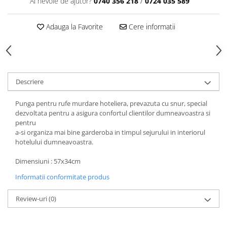
Ai nevoie de ajutor?
0740 356 218
/
0724 035 589
Articole din Plastic PET
Caserole
Adauga la Favorite
Cere informatii
Sosiere
Pahare
Articole din Trestie de Zahar
Echipament de Protectie
Descriere
Saci Menajeri
Punga pentru rufe murdare hoteliera, prevazuta cu snur, special
Articole din Carton Alb
dezvoltata pentru a asigura confortul clientilor dumneavoastra si
Pahare
pentru
a-si organiza mai bine garderoba in timpul sejurului in interiorul
Tavite
hotelului dumneavoastra.
Articole din Carton Kraft Natur
Dimensiuni : 57x34cm
Barcute
Boluri
Informatii conformitate produs
Caserole
Review-uri
(0)
Pahare
Articole din Carton Kraft Natur +
Alb