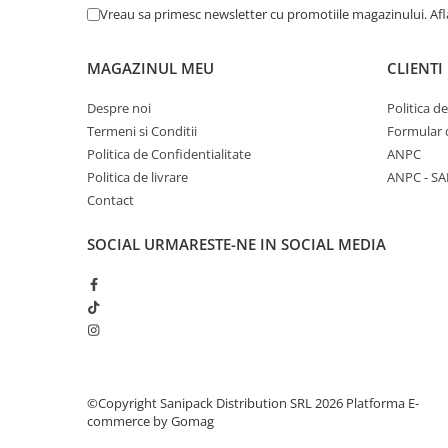
Tacamuri
Vreau sa primesc newsletter cu promotiile magazinului. Af
Articole din Plastic PET
Caserole
MAGAZINUL MEU
CLIENTI
Sosiere
Despre noi
Politica d
Pahare
Termeni si Conditii
Formular 
Articole din Trestie de Zahar
Politica de Confidentialitate
ANPC
Echipament de Protectie
Politica de livrare
ANPC - SA
Contact
Saci Menajeri
Articole din Carton Alb
SOCIAL
URMARESTE-NE IN SOCIAL MEDIA
Pahare
Tavite
Articole din Carton Kraft Natur
Barcute
Boluri
Caserole
©Copyright Sanipack Distribution SRL 2026
Platforma E-
commerce by Gomag
Pahare