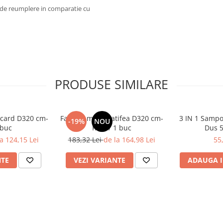
 de reumplere in comparatie cu
PRODUSE SIMILARE
ocard D320 cm-
Fata de masa Catifea D320 cm-
3 IN 1 Sampo
-19%
NOU
 buc
Rosu/ 1 buc
Dus 5
a 124,15 Lei
183,32 Lei
de la 164,98 Lei
55
NTE
VEZI VARIANTE
ADAUGA I