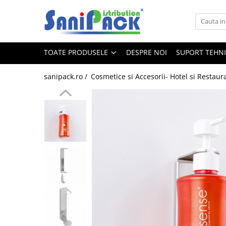
Toate Produsele
TOATE PRODUSELE
DESPRE NOI
SUPORT TEHN
Produse de Curatenie
Sapunuri Lichide
sanipack.ro /
Cosmetice si Accesorii- Hotel si Restaur
Detergenti pentru Rufe
Dozare Manuala
Dozare Automata
Detergenti pentru Vase
Spalare Automata
Spalare Manuala
Detergenti Degresanti
Detergenti Dezincrustanti
Detergenti Pardoseli
Detergenti Dezinfectanti