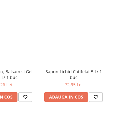
n, Balsam si Gel
Sapun Lichid Catifelat 5 L/ 1
Sapun Soli
 L/ 1 buc
buc
,26 Lei
72,95 Lei
N COS
ADAUGA IN COS
ADAUG