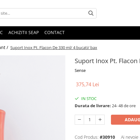
IC
ACHIZITII SEAP
CONTACT
ant /
Suport Inox Pt. Flacon De 330 ml/ 4 bucati/ bax
Suport Inox Pt. Flacon
Sense
375,74 Lei
IN STOC
Durata de livrare:
24- 48 de ore
ADAUG
Cod Produs:
#30910
Ai nevoie 