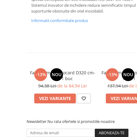
Tavite
Sistemul inovator de inchidere reduce semnificativ timpul
Articole Albe
suporturile obisnuite din otel inoxidabil.
Articole Natur
Informatii conformitate produs
Articole Natur + Albe
Boluri
Articole din Hartie
Consumabile
Catering
Servetele
Fata de masa Brocard D320 cm-
Fata de masa Br
Hartie Copt
-13%
NOU
-13%
NOU
Bej/ 1 buc
Alb/ 1
Hartie Impachetat
94,38 Lei
de la 84,94 Lei
137,94 Lei
de l
Naproane
Port Tacam
VEZI VARIANTE
VEZI VARIA
Pungi Catering
Sacose
Newsletter
Nu rata ofertele si promotiile noastre
Articole din Lemn
Accesorii