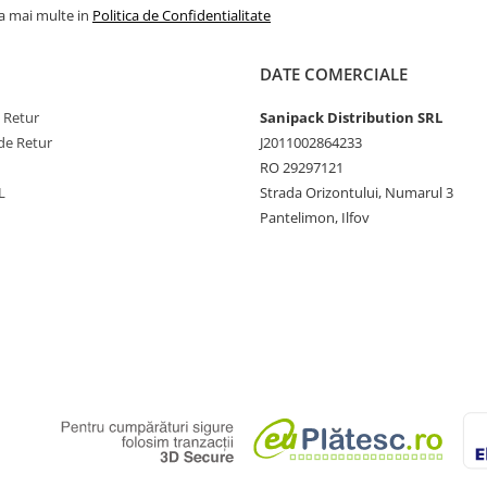
la mai multe in
Politica de Confidentialitate
DATE COMERCIALE
e Retur
Sanipack Distribution SRL
de Retur
J2011002864233
RO 29297121
L
Strada Orizontului, Numarul 3
Pantelimon, Ilfov