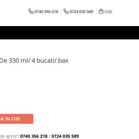
0740 356 218
0724 035 589
0,00
 De 330 ml/ 4 bucati/ bax
A IN COS
de ajutor?
0740 356 218
/
0724 035 589