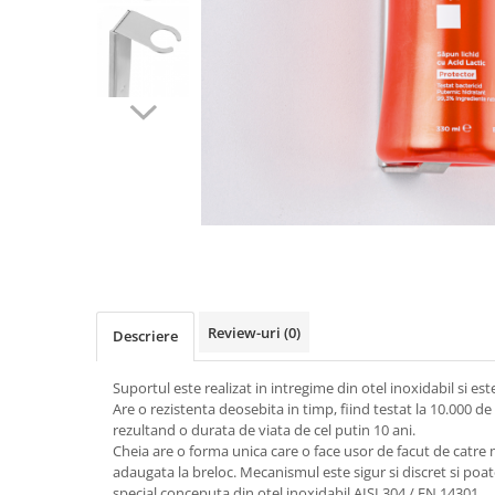
Detergenti Universali
Produse pentru Piscina
Detergenti Ultra-Concentrati
Ambalaje si Consumabile
Articole Biodegradabile
Pahare
Paie
Pungi
Tacamuri
Caserole Bambus
Farfurii
Review-uri
(0)
Descriere
Articole din Aluminiu
Caserole + Capace
Suportul este realizat in intregime din otel inoxidabil si es
Platouri
Are o rezistenta deosebita in timp, fiind testat la 10.000 de
rezultand o durata de viata de cel putin 10 ani.
Articole din Carton
Cheia are o forma unica care o face usor de facut de catre
Pizza
adaugata la breloc. Mecanismul este sigur si discret si poa
special conceputa din otel inoxidabil AISI 304 / EN 14301.