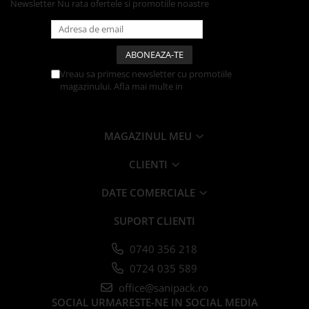
Newsletter
Nu rata ofertele si promotiile noastre
Farfurii
Platouri
Articole din XPS
Caserole
Vreau sa primesc newsletter cu promotiile
magazinului. Afla mai multe in
Politica de
Tavite
Confidentialitate
Articole pentru Cofetarii si
Gelaterii
MAGAZINUL MEU
Chese
Cupe Desert
CLIENTI
Cupe Inghetata
DATE COMERCIALE
Cutii Prajituri
Cutii Prajituri cu Fereastra
SUPORT CLIENTI
Cutii Tort
Discuri Tort
0740 356 218
Forme de Copt
0724 035 589
Hartie Dantelata
office@sanipack.ro
Monoportii Prajituri
SOCIAL
URMARESTE-NE IN SOCIAL MEDIA