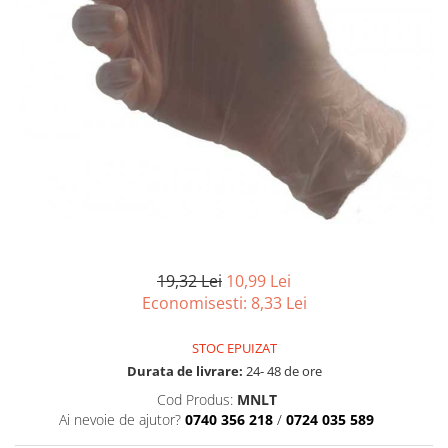
Produse pentru Piscina
Articole Albe
Mop Talpa
Articole Natur
Detergenti Ultra-Concentrati
Mop-K
Articole Natur + Albe
Boluri
Mopuri Clasice
Articole din Hartie
Produse din plastic
Consumabile
Racleta Pardoseala
Catering
Spalatoare Inox/ Sarma
Servetele
Hartie Copt
Hartie Impachetat
Naproane
19,32 Lei
10,99 Lei
Port Tacam
Economisesti:
8,33
Lei
Pungi Catering
Sacose
STOC EPUIZAT
Articole din Lemn
Durata de livrare:
24- 48 de ore
Cod Produs:
MNLT
Accesorii
Ai nevoie de ajutor?
0740 356 218
/
0724 035 589
Tacamuri