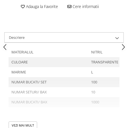
Articole din Plastic PET
Adauga la Favorite
Cere informatii
Caserole
Sosiere
Pahare
Articole din Trestie de Zahar
Descriere
Echipament de Protectie
Saci Menajeri
MATERIALUL
NITRIL
Articole din Carton Alb
CULOARE
TRANSPARENTE
Pahare
MARIME
L
Tavite
NUMAR BUCATI/ SET
100
Articole din Carton Kraft Natur
Barcute
NUMAR SETURI/ BAX
10
Boluri
NUMAR BUCATI/ BAX
1000
Caserole
Pahare
Articole din Carton Kraft Natur +
VEZI MAI MULT
Domeniu de utilizare:
Alb