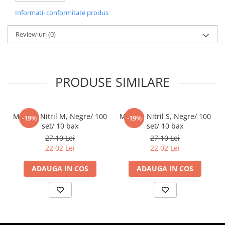
Diferite aplicatii reci/ calde in domeniul HoReCa
Informatii conformitate produs
Pahare
Sandwich
Review-uri
(0)
Articole din Carton Negru
Barcute
Boluri
PRODUSE SIMILARE
Caserole
Articole din Plastic PP
Caserole
Manusi Nitril M, Negre/ 100
Manusi Nitril S, Negre/ 100
-19%
-19%
Sosiere
set/ 10 bax
set/ 10 bax
Boluri
27,10 Lei
27,10 Lei
22,02 Lei
22,02 Lei
Articole din Trestie de Zahar Alb
Boluri
ADAUGA IN COS
ADAUGA IN COS
Farfurii
Articole din Trestie de Zahar Natur
Boluri
Caserole