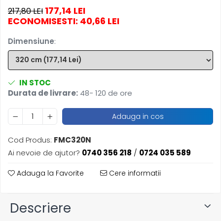
Articole din Plastic PET
177,14 LEI
217,80 LEI
Caserole
ECONOMISESTI:
40,66
LEI
Sosiere
Dimensiune
:
Pahare
Articole din Trestie de Zahar
Echipament de Protectie
IN STOC
Saci Menajeri
Durata de livrare:
48- 120 de ore
Articole din Carton Alb
Adauga in cos
Pahare
Tavite
Cod Produs:
FMC320N
Articole din Carton Kraft Natur
Ai nevoie de ajutor?
0740 356 218
/
0724 035 589
Barcute
Boluri
Adauga la Favorite
Cere informatii
Caserole
Pahare
Descriere
Articole din Carton Kraft Natur +
Alb