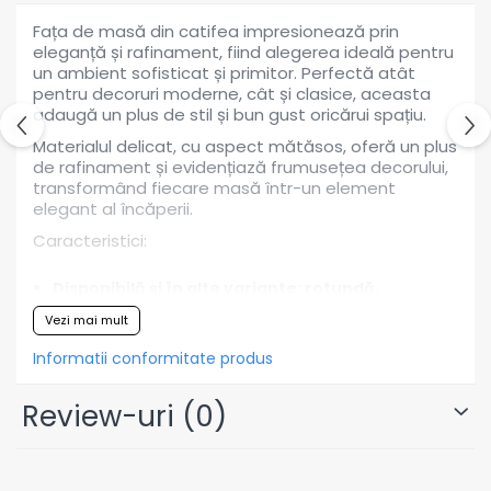
Fața de masă din catifea impresionează prin
Pahare
eleganță și rafinament, fiind alegerea ideală pentru
Sandwich
un ambient sofisticat și primitor. Perfectă atât
Articole din Carton Negru
pentru decoruri moderne, cât și clasice, aceasta
adaugă un plus de stil și bun gust oricărui spațiu.
Barcute
Materialul delicat, cu aspect mătăsos, oferă un plus
Boluri
de rafinament și evidențiază frumusețea decorului,
Caserole
transformând fiecare masă într-un element
elegant al încăperii.
Articole din Plastic PP
Caracteristici:
Caserole
Sosiere
Disponibilă și în alte variante: rotundă,
Boluri
dreptunghiulară sau pătrată (pe bază de
Vezi mai mult
comandă)
Articole din Trestie de Zahar Alb
Realizată din catifea fixă
Informatii conformitate produs
Boluri
Disponibilă în diferite nuanțe, în funcție de
Farfurii
stoc
Review-uri
(0)
Finisaj atent realizat, cu tiv elegant
Articole din Trestie de Zahar
Instrucțiuni de întreținere:
Natur
Boluri
Spălare la 30°C