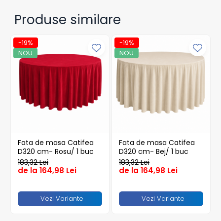
Caserole
Fără înălbitori
Produse similare
Farfurii
Nu necesită călcare
Notă: Dimensiunile pot varia cu ±3 cm.
Platouri
-19%
-19%
Articole din XPS
NOU
NOU
Caserole
Tavite
Articole pentru Cofetarii si
Gelaterii
Chese
Cupe Desert
Cupe Inghetata
Fata de masa Catifea
Fata de masa Catifea
Cutii Prajituri
D320 cm- Rosu/ 1 buc
D320 cm- Bej/ 1 buc
Cutii Prajituri cu Fereastra
183,32 Lei
183,32 Lei
de la 164,98 Lei
de la 164,98 Lei
Cutii Tort
Discuri Tort
Vezi Variante
Vezi Variante
Forme de Copt
Hartie Dantelata