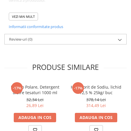
tehnica a produsului.
Pahare
Sandwich
Recomandari
VEZI MAI MULT
Acest produs este un produs profesional. Consultati fisa tehnica
Articole din Carton Negru
Informatii conformitate produs
si fisa de siguranta.
Barcute
Pentru informatii suplimentare, contactati departamentul tehnic.
Review-uri
(0)
Boluri
Caserole
Articole din Plastic PP
Caserole
PRODUSE SIMILARE
Sosiere
Boluri
Bianco Polare, Detergent
Hipoclorit de Sodiu, lichid
Articole din Trestie de Zahar Alb
-17%
-17%
albire tesaturi 1000 ml
12,5 % 25kg/ buc
Boluri
32,34 Lei
378,14 Lei
Farfurii
26,89 Lei
314,49 Lei
Articole din Trestie de Zahar Natur
ADAUGA IN COS
ADAUGA IN COS
Boluri
Caserole