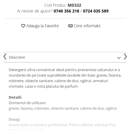
Articole din Plastic PET
Cod Produs:
MD332
Caserole
Ai nevoie de ajutor?
0740 356 218
/
0724 035 589
Sosiere
Adauga la Favorite
Cere informatii
Pahare
Articole din Trestie de Zahar
Echipament de Protectie
Saci Menajeri
Descriere
Articole din Carton Alb
Pahare
Detergent ultra-concentrat ideal pentru prevenirea calcarului si a
murdariei de pe toate suprafetele lavabile din baie: gresie, faianta,
Tavite
robinete, obiecte sanitare, cabine de dus, oglinzi, armaturi
Articole din Carton Kraft Natur
cromate. Lasa o nota placuta de parfum.
Barcute
Detalii
Boluri
Domeniul de utilizare:
gresie, faianta, robinete, obiecte sanitare, cabine de dus, oglinzi
Caserole
Pahare
Dozaj:
Articole din Carton Kraft Natur +
Acesta este un produs profesional. Pentru dilutie, solicitati fisa
Alb