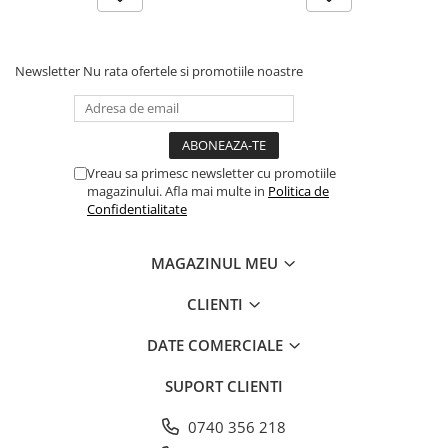
Farfurii
Platouri
Articole din XPS
Newsletter
Nu rata ofertele si promotiile noastre
Caserole
Tavite
Articole pentru Cofetarii si
Gelaterii
Vreau sa primesc newsletter cu promotiile
magazinului. Afla mai multe in
Politica de
Chese
Confidentialitate
Cupe Desert
Cupe Inghetata
MAGAZINUL MEU
Cutii Prajituri
CLIENTI
Cutii Prajituri cu Fereastra
Cutii Tort
DATE COMERCIALE
Discuri Tort
Forme de Copt
SUPORT CLIENTI
Hartie Dantelata
0740 356 218
Monoportii Prajituri